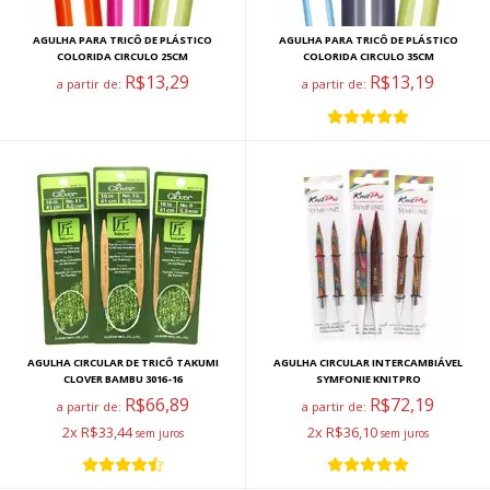
AGULHA PARA TRICÔ DE PLÁSTICO
AGULHA PARA TRICÔ DE PLÁSTICO
COLORIDA CIRCULO 25CM
COLORIDA CIRCULO 35CM
R$13,29
R$13,19
a partir de:
a partir de:
AGULHA CIRCULAR DE TRICÔ TAKUMI
AGULHA CIRCULAR INTERCAMBIÁVEL
CLOVER BAMBU 3016-16
SYMFONIE KNITPRO
R$66,89
R$72,19
a partir de:
a partir de:
2x R$33,44
2x R$36,10