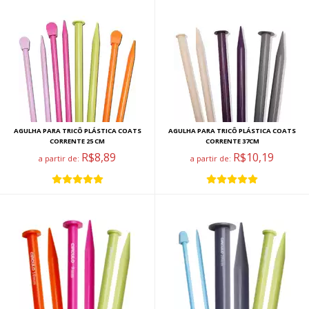
AGULHA PARA TRICÔ PLÁSTICA COATS
AGULHA PARA TRICÔ PLÁSTICA COATS
CORRENTE 25 CM
CORRENTE 37CM
R$8,89
R$10,19
a partir de:
a partir de: