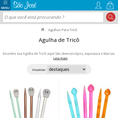
0
Agulhas Para Tricô
Agulha de Tricô
Encontre sua Agulha de Tricô aqui! São diversos tipos, espessura e Marcas.
Leia mais
Temos Agulhas de Tricô: Bambu, de Alumínio, Plástico, Acrílico e não
poderia faltar as agulhas circulares Intercambiável que proporciona
Visualizar:
tricotar sem costura como gorros e golas. Aproveite as ofertas e nosso
envio rápido para todo Brasil!