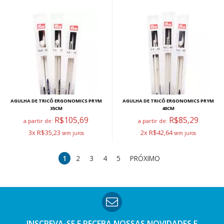
AGULHA DE TRICÔ ERGONOMICS PRYM
AGULHA DE TRICÔ ERGONOMICS PRYM
35CM
40CM
R$105,69
R$85,29
a partir de:
a partir de:
3x R$35,23
2x R$42,64
1
2
3
4
5
PRÓXIMO
INSCREVA-SE E RECEBA NOSSAS
NOVIDADES E