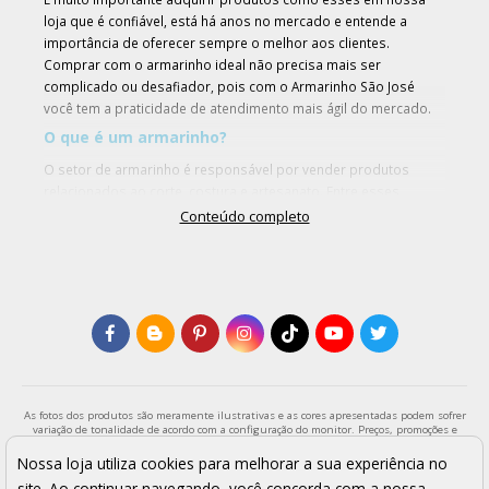
loja que é confiável, está há anos no mercado e entende a
importância de oferecer sempre o melhor aos clientes.
Comprar com o armarinho ideal não precisa mais ser
complicado ou desafiador, pois com o Armarinho São José
você tem a praticidade de atendimento mais ágil do mercado.
O que é um armarinho?
O setor de armarinho é responsável por vender produtos
relacionados ao corte, costura e artesanato. Entre esses
produtos, podemos mencionar os principais como broche de
Conteúdo completo
strass, fivela com pedras fumês, passador oval, agulha para
aplicador, botões, rebites, alça de bolsa e alfineteiros.
O Armarinho São José é a maior loja do Brasil no que se diz
respeito em armarinhos e, atualmente, estamos com saldão
exclusivo. Encontre exatamente o que precisa conosco e dê
início aos seus projetos com nossos materiais de qualidade
que deixarão as suas criações ainda mais especiais.
Por que armarinho?
As fotos dos produtos são meramente ilustrativas e as cores apresentadas podem sofrer
variação de tonalidade de acordo com a configuração do monitor. Preços, promoções e
A palavra “armarinho” se refere a armários, gavetas ou estantes
formas de pagamento válidos exclusivamente para compras através da loja virtual e
que servem para guardar pequenos materiais artesanais, de
enquanto durar o estoque. Os preços apresentados são válidos para pagamentos a vista
Nossa loja utiliza cookies para melhorar a sua experiência no
e podem sofrer alterações sem aviso prévio. Vendas sujeitas a análise e confirmação de
corte e costura. Podem incluir os strass, termocolantes,
site. Ao continuar navegando, você concorda com a nossa
dados.