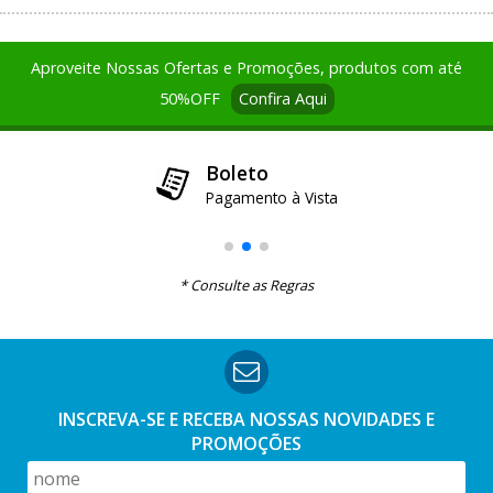
Aproveite Nossas Ofertas e Promoções, produtos com até
50%OFF
Confira Aqui
12x no Cartão de Credito
Boleto
Pix
Pague até 3x sem juros e demais parcelas com 1,99% a.m.
Pagamento à Vista
Pagamento à Vista
Parcela mínima R$ 30,00
* Consulte as Regras
INSCREVA-SE E RECEBA NOSSAS
NOVIDADES E
PROMOÇÕES