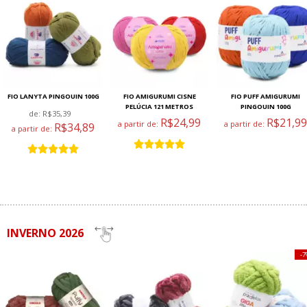
FIO LANYTA PINGOUIN 100G
FIO AMIGURUMI CISNE
FIO PUFF AMIGURUMI
PELÚCIA 121 METROS
PINGOUIN 100G
de:
R$35,39
R$24,99
R$21,99
a partir de:
a partir de:
R$34,89
a partir de:
INVERNO 2026
7