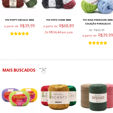
FIO PUFFY CIRCULO 200G
FIO FOFO CISNE 300G
FIO GIGA PINGOUIN 200G
COLEÇÃO PARALELOS
R$39,99
R$68,89
a partir de:
a partir de:
de:
R$42,99
2x R$34,44
R$39,99
a partir de:
MAIS BUSCADOS