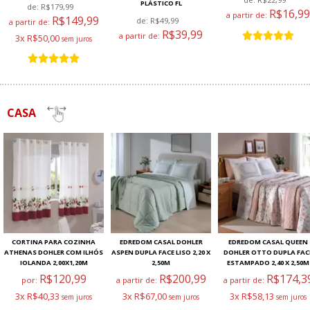
PLÁSTICO FL
de:
R$179,99
R$16,99
a partir de:
R$149,99
de:
R$49,99
a partir de:
R$39,99
a partir de:
3x R$50,00
CASA
CORTINA PARA COZINHA
EDREDOM CASAL DOHLER
EDREDOM CASAL QUEEN
ATHENAS DOHLER COM ILHÓS
ASPEN DUPLA FACE LISO 2,20 X
DOHLER OTTO DUPLA FAC
IOLANDA 2,00X1,20M
2,50M
ESTAMPADO 2,40 X 2,50M
R$120,99
R$200,99
R$174,3
por:
a partir de:
a partir de:
3x R$40,33
3x R$67,00
3x R$58,13