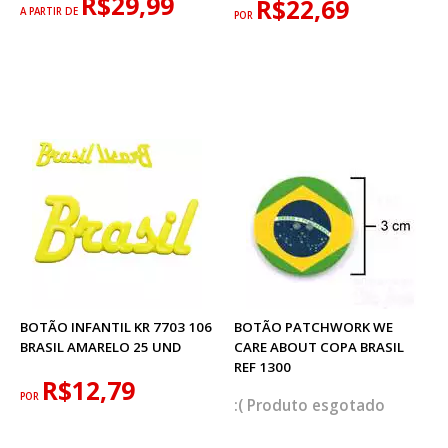
R$29,99
R$22,69
A PARTIR DE
POR
BOTÃO INFANTIL KR 7703 106
BOTÃO PATCHWORK WE
BRASIL AMARELO 25 UND
CARE ABOUT COPA BRASIL
REF 1300
R$12,79
POR
esgotado