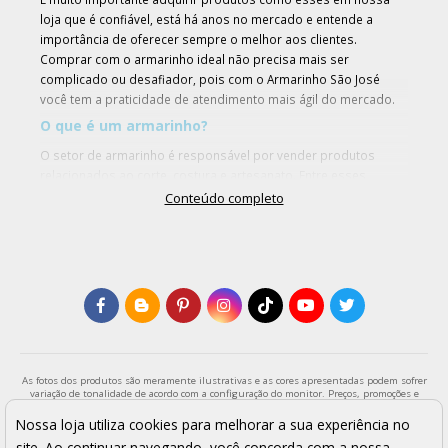
loja que é confiável, está há anos no mercado e entende a
importância de oferecer sempre o melhor aos clientes.
Comprar com o armarinho ideal não precisa mais ser
complicado ou desafiador, pois com o Armarinho São José
você tem a praticidade de atendimento mais ágil do mercado.
O que é um armarinho?
O setor de armarinho é responsável por vender produtos
relacionados ao corte, costura e artesanato. Entre esses
produtos, podemos mencionar os principais como broche de
Conteúdo completo
strass, fivela com pedras fumês, passador oval, agulha para
aplicador, botões, rebites, alça de bolsa e alfineteiros.
O Armarinho São José é a maior loja do Brasil no que se diz
respeito em armarinhos e, atualmente, estamos com saldão
exclusivo. Encontre exatamente o que precisa conosco e dê
início aos seus projetos com nossos materiais de qualidade
que deixarão as suas criações ainda mais especiais.
Por que armarinho?
As fotos dos produtos são meramente ilustrativas e as cores apresentadas podem sofrer
variação de tonalidade de acordo com a configuração do monitor. Preços, promoções e
A palavra “armarinho” se refere a armários, gavetas ou estantes
formas de pagamento válidos exclusivamente para compras através da loja virtual e
que servem para guardar pequenos materiais artesanais, de
enquanto durar o estoque. Os preços apresentados são válidos para pagamentos a vista
Nossa loja utiliza cookies para melhorar a sua experiência no
e podem sofrer alterações sem aviso prévio. Vendas sujeitas a análise e confirmação de
corte e costura. Podem incluir os strass, termocolantes,
site. Ao continuar navegando, você concorda com a nossa
dados.