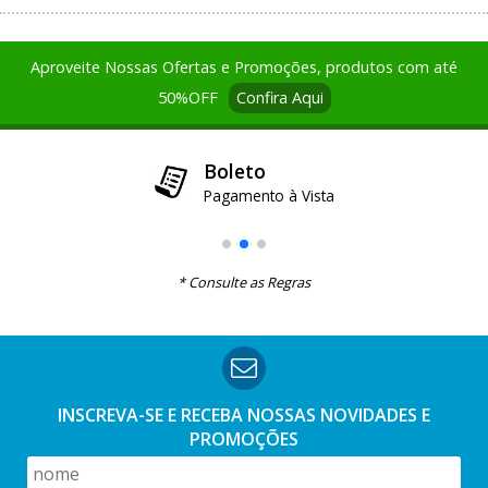
Aproveite Nossas Ofertas e Promoções, produtos com até
50%OFF
Confira Aqui
12x no Cartão de Credito
Boleto
Pix
Pague até 3x sem juros e demais parcelas com 1,99% a.m.
Pagamento à Vista
Pagamento à Vista
Parcela mínima R$ 30,00
* Consulte as Regras
INSCREVA-SE E RECEBA NOSSAS
NOVIDADES E
PROMOÇÕES