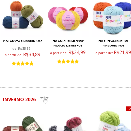
FIO LANYTA PINGOUIN 100G
FIO AMIGURUMI CISNE
FIO PUFF AMIGURUMI
PELÚCIA 121 METROS
PINGOUIN 100G
de:
R$35,39
R$24,99
R$21,99
a partir de:
a partir de:
R$34,89
a partir de:
INVERNO 2026
7