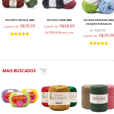
FIO PUFFY CIRCULO 200G
FIO FOFO CISNE 300G
FIO GIGA PINGOUIN 200G
COLEÇÃO PARALELOS
R$39,99
R$68,89
a partir de:
a partir de:
de:
R$42,99
2x R$34,44
R$39,99
a partir de:
MAIS BUSCADOS