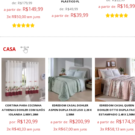
PLÁSTICO FL
de:
R$179,99
R$16,99
a partir de:
R$149,99
de:
R$49,99
a partir de:
R$39,99
a partir de:
3x R$50,00
CASA
CORTINA PARA COZINHA
EDREDOM CASAL DOHLER
EDREDOM CASAL QUEEN
ATHENAS DOHLER COM ILHÓS
ASPEN DUPLA FACE LISO 2,20 X
DOHLER OTTO DUPLA FAC
IOLANDA 2,00X1,20M
2,50M
ESTAMPADO 2,40 X 2,50M
R$120,99
R$200,99
R$174,3
por:
a partir de:
a partir de:
3x R$40,33
3x R$67,00
3x R$58,13