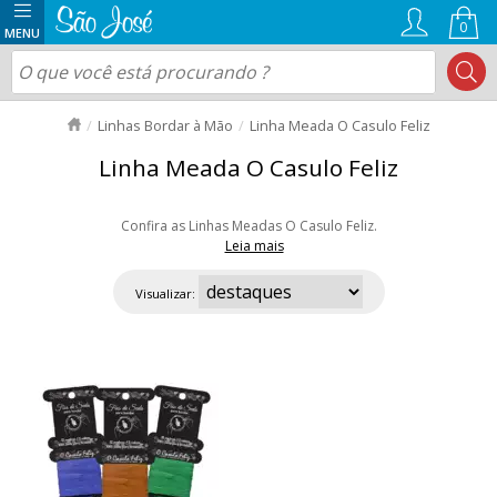
0
Linhas Bordar à Mão
Linha Meada O Casulo Feliz
Linha Meada O Casulo Feliz
Confira as Linhas Meadas O Casulo Feliz.
Leia mais
A Linha Meada O Casulo Feliz é produzida em seda 100% pura,
oferecendo brilho natural, maciez e alta resistência para bordados
Visualizar:
delicados e detalhados. Com cores vibrantes e fios que podem ser
separados em cabos, ela é ideal para diferentes técnicas de bordado,
permitindo criar acabamentos precisos e elegantes em seus projetos
artesanais.