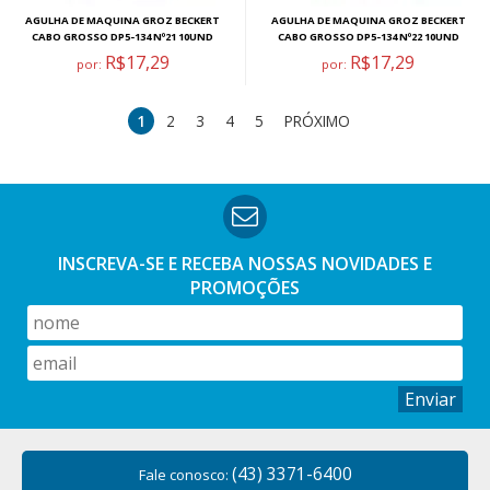
AGULHA DE MAQUINA GROZ BECKERT
AGULHA DE MAQUINA GROZ BECKERT
CABO GROSSO DP5-134 Nº21 10UND
CABO GROSSO DP5-134 Nº22 10UND
R$17,29
R$17,29
por:
por:
1
2
3
4
5
PRÓXIMO
INSCREVA-SE E RECEBA NOSSAS
NOVIDADES E
PROMOÇÕES
Enviar
(43) 3371-6400
Fale conosco: