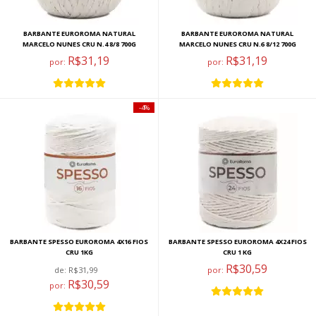
BARBANTE EUROROMA NATURAL
BARBANTE EUROROMA NATURAL
MARCELO NUNES CRU N.4 8/8 700G
MARCELO NUNES CRU N.6 8/12 700G
R$31,19
R$31,19
por:
por:
4%
BARBANTE SPESSO EUROROMA 4X16 FIOS
BARBANTE SPESSO EUROROMA 4X24 FIOS
CRU 1KG
CRU 1 KG
R$30,59
de:
R$31,99
por:
R$30,59
por: