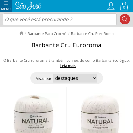
0
Barbante Para Crochê
Barbante Cru EuroRoma
Barbante Cru Euroroma
O Barbante Cru Euroroma é também conhecido como Barbante Ecológico,
Leia mais
pois sua produção é feita a a partir de retalhos de tecidos que não seriam
aproveitados, contribuindo assim para o meio ambiente. O pensamento
Visualizar:
sustentável somado à alta tecnologia de seu maquinário dá aos fios,
maciez e qualidade. Aproveite as ofertas e nosso envio rápido para todo
Brasil!