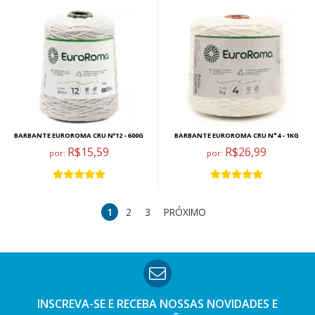
BARBANTE EUROROMA CRU Nº12 - 600G
BARBANTE EUROROMA CRU N°4 - 1KG
R$15,59
R$26,99
por:
por:
1
2
3
PRÓXIMO
INSCREVA-SE E RECEBA NOSSAS
NOVIDADES E