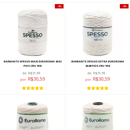
4%
4%
BARBANTE SPESSO MAXI EUROROMA 4X32
BARBANTE SPESSO EXTRA EUROROMA
FIOS CRU 1KG
4X48 FIOS CRU 1KG
de:
R$31,99
de:
R$31,99
R$30,59
R$30,59
por:
por: