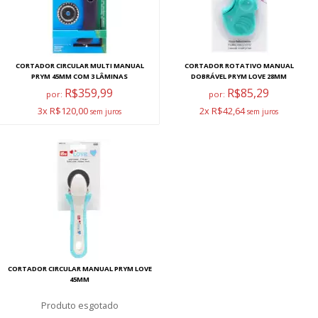
CORTADOR CIRCULAR MULTI MANUAL
CORTADOR ROTATIVO MANUAL
PRYM 45MM COM 3 LÂMINAS
DOBRÁVEL PRYM LOVE 28MM
R$359,99
R$85,29
por:
por:
3x R$120,00
2x R$42,64
CORTADOR CIRCULAR MANUAL PRYM LOVE
45MM
esgotado