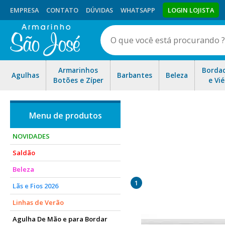
EMPRESA
CONTATO
DÚVIDAS
WHATSAPP
LOGIN LOJISTA
Armarinhos
Borda
Agulhas
Barbantes
Beleza
Botões e Zíper
e Vié
NOVIDADES
Saldão
Então, o elástico para másca
Beleza
hoje, é item 
1
Lãs e Fios 2026
Linhas de Verão
Agulha De Mão e para Bordar