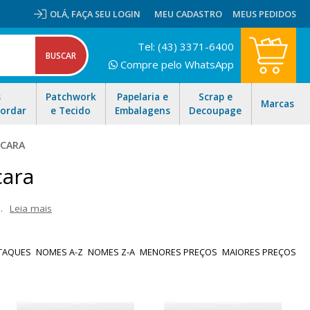
OLÁ,
FAÇA SEU LOGIN
MEU CADASTRO
MEUS PEDIDOS
Tel: (43) 3371-6400
Compre pelo WhatsApp
s
Patchwork
Papelaria e
Scrap e
Marcas
Bordar
e Tecido
Embalagens
Decoupage
SCARA
cara
.
Leia mais
 O que antes era apenas utilizado, em sua maioria, por hospitais,
ite nossas ofertas e envio rápido para todo Brasil!
TAQUES
NOMES A-Z
NOMES Z-A
MENORES PREÇOS
MAIORES PREÇOS