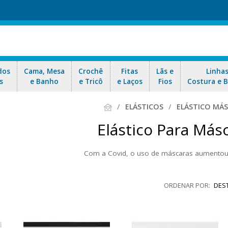
dos
Cama, Mesa
Crochê
Fitas
Lãs e
Linha
s
e Banho
e Tricô
e Laços
Fios
Costura e 
ELÁSTICOS
ELÁSTICO MÁ
Elástico Para Más
Com a Covid, o uso de máscaras aumentou
ra é um insumo bastante comprado, principalmente, pelos fabricantes.
essencial. E é claro que você também encontra esse artigo aqui! Aprove
DES