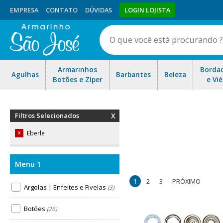
EMPRESA
CONTATO
DÚVIDAS
LOGIN LOJISTA
Armarinhos
Borda
Agulhas
Barbantes
Beleza
Botões e Zíper
e Vié
Filtros Selecionados
Eberle
X
Oferecemos uma ampla var
encontram-se botões de pres
1
2
3
PRÓXIMO
melhores produtos Eberle 
Argolas | Enfeites e Fivelas
(3)
Botões
(26)