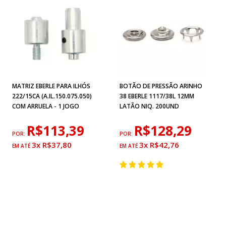
MATRIZ EBERLE PARA ILHÓS
BOTÃO DE PRESSÃO ARINHO
222/15CA (A.IL.150.075.050)
38 EBERLE 1117/38L 12MM
COM ARRUELA - 1 JOGO
LATÃO NIQ. 200UND
R$113,39
R$128,29
POR:
POR:
3x R$37,80
3x R$42,76