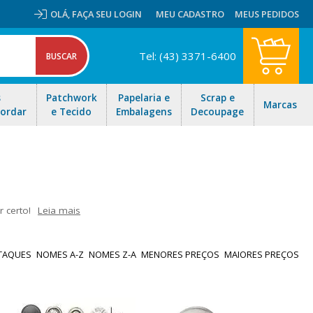
OLÁ,
FAÇA SEU LOGIN
MEU CADASTRO
MEUS PEDIDOS
Tel: (43) 3371-6400
s
Patchwork
Papelaria e
Scrap e
Marcas
Bordar
e Tecido
Embalagens
Decoupage
 certo!
Leia mais
 confecção de roupas, bolsas, cintos e acessórios. Entre eles,
 rebites, ilhós e muito mais. Navegue em nosso site e encontre os
TAQUES
NOMES A-Z
NOMES Z-A
MENORES PREÇOS
MAIORES PREÇOS
odo o Brasil! Trabalhamos com dedicação e comprometimento para
odutos de alta qualidade.