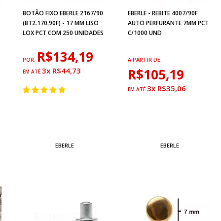
BOTÃO FIXO EBERLE 2167/90
EBERLE - REBITE 4007/90F
(BT2.170.90F) - 17 MM LISO
AUTO PERFURANTE 7MM PCT
LOX PCT COM 250 UNIDADES
C/1000 UND
R$134,19
POR:
A PARTIR DE:
3x R$44,73
R$105,19
3x R$35,06
EBERLE
EBERLE