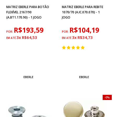
MATRIZ EBERLE PARA BOTÃO
MATRIZ EBERLE PARA REBITE
FLEXÍVEL 2167/90
1070/70 (A.IC.070.070) - 1
(A.BT1.170.90) - 1 JOGO
JOGO
R$193,59
R$104,19
POR:
POR:
3x R$64,53
3x R$34,73
EBERLE
EBERLE
0%