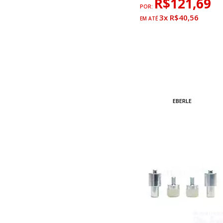
R$121,69
POR:
3x R$40,56
EBERLE