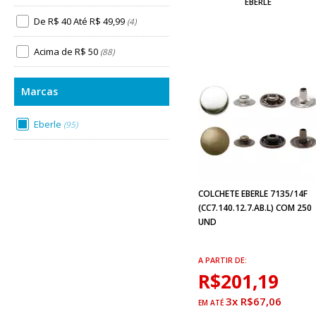
EBERLE
De R$ 40 Até R$ 49,99
(4)
Acima de R$ 50
(88)
Eberle
(95)
COLCHETE EBERLE 7135/14F
(CC7.140.12.7.AB.L) COM 250
UND
A PARTIR DE:
R$201,19
3x R$67,06