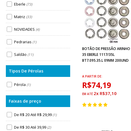
Eberle
(73)
Matriz
(33)
NOVIDADES
(4)
Pedrarias
(1)
BOTÃO DE PRESSÃO ARINHO
Saldão
35 EBERLE 1117/35L
(11)
BT7.095.35.L 09MM 200UND
A PARTIR DE:
R$74,19
Pérola
(1)
2x R$37,10
De R$ 20 Até R$ 29,99
(1)
De R$ 30 Até 39,99
(2)