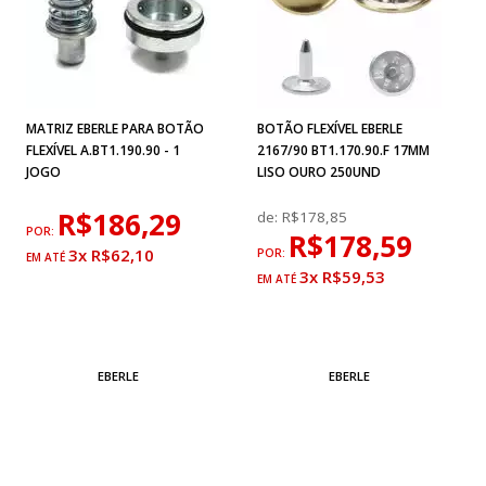
MATRIZ EBERLE PARA BOTÃO
BOTÃO FLEXÍVEL EBERLE
FLEXÍVEL A.BT1.190.90 - 1
2167/90 BT1.170.90.F 17MM
JOGO
LISO OURO 250UND
R$186,29
de:
R$178,85
POR:
R$178,59
3x R$62,10
POR:
3x R$59,53
EBERLE
EBERLE