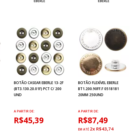
EBERLE
EBERLE
BOTÃO CASEAR EBERLE 13-2F
BOTÃO FLEXÍVEL EBERLE
(BT3.130.20.01F) PCT C/ 200
BT1.200.90FF.F 0518181
UND
20MM 250UND
A PARTIR DE:
A PARTIR DE:
R$45,39
R$87,49
2x R$43,74