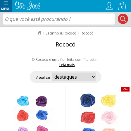
0
Lacinho & Rococó
Rococó
Rococó
O Rococó é uma flor feita com fita cetim.
Leia mais
Em nossa loja você encontra 4 modelos em diversas cores. Ideal para
acabamento de lingerie, lembrancinhas, enfeites e artesanato em geral.
Visualizar:
Aproveite nossas ofertas e envio rápido para todo Brasil!
0%