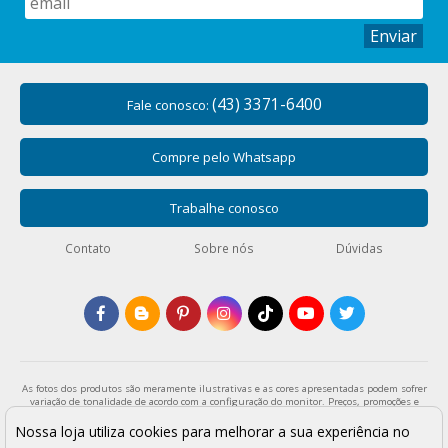
Enviar
(43) 3371-6400
Fale conosco:
Compre pelo Whatsapp
Trabalhe conosco
Contato
Sobre nós
Dúvidas
As fotos dos produtos são meramente ilustrativas e as cores apresentadas podem sofrer
variação de tonalidade de acordo com a configuração do monitor. Preços, promoções e
formas de pagamento válidos exclusivamente para compras através da loja virtual e
enquanto durar o estoque. Os preços apresentados são válidos para pagamentos a vista
Nossa loja utiliza cookies para melhorar a sua experiência no
e podem sofrer alterações sem aviso prévio. Vendas sujeitas a análise e confirmação de