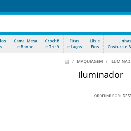
dos
Cama, Mesa
Crochê
Fitas
Lãs e
Linha
s
e Banho
e Tricô
e Laços
Fios
Costura e 
MAQUIAGEM
ILUMINA
Iluminador
DES