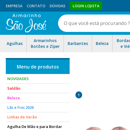
EMPRESA
CONTATO
DÚVIDAS
LOGIN LOJISTA
Armarinhos
Borda
Agulhas
Barbantes
Beleza
Botões e Zíper
e Vié
NOVIDADES
Saldão
1
Beleza
Lãs e Fios 2026
Linhas de Verão
Agulha De Mão e para Bordar