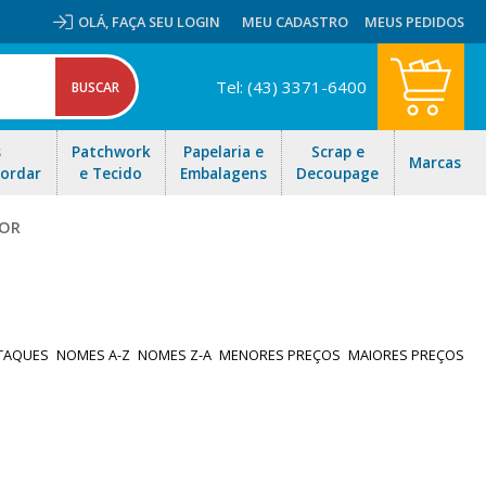
OLÁ,
FAÇA SEU LOGIN
MEU CADASTRO
MEUS PEDIDOS
Tel: (43) 3371-6400
s
Patchwork
Papelaria e
Scrap e
Marcas
Bordar
e Tecido
Embalagens
Decoupage
DOR
TAQUES
NOMES A-Z
NOMES Z-A
MENORES PREÇOS
MAIORES PREÇOS