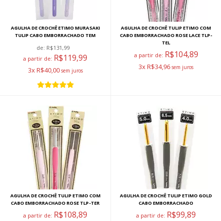
AGULHA DE CROCHÊ ETIMO MURASAKI
AGULHA DE CROCHÊ TULIP ETIMO COM
TULIP CABO EMBORRACHADO TEM
CABO EMBORRACHADO ROSE LACE TLP-
TEL
de:
R$131,99
R$104,89
a partir de:
R$119,99
a partir de:
3x R$34,96
3x R$40,00
AGULHA DE CROCHÊ TULIP ETIMO COM
AGULHA DE CROCHÊ TULIP ETIMO GOLD
CABO EMBORRACHADO ROSE TLP-TER
CABO EMBORRACHADO
R$108,89
R$99,89
a partir de:
a partir de: