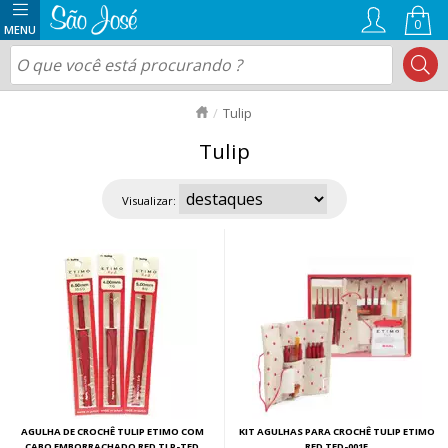
0
Tulip
Tulip
Visualizar:
AGULHA DE CROCHÊ TULIP ETIMO COM
KIT AGULHAS PARA CROCHÊ TULIP ETIMO
CABO EMBORRACHADO RED TLP-TED
RED TED-001E