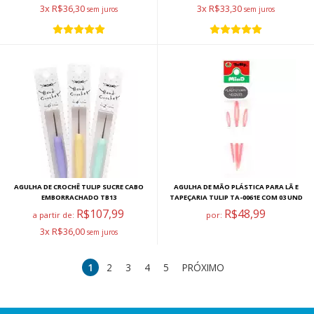
3x R$36,30
3x R$33,30
AGULHA DE CROCHÊ TULIP SUCRE CABO
AGULHA DE MÃO PLÁSTICA PARA LÃ E
EMBORRACHADO TB13
TAPEÇARIA TULIP TA-0061E COM 03 UND
R$107,99
R$48,99
a partir de:
por:
3x R$36,00
1
2
3
4
5
PRÓXIMO