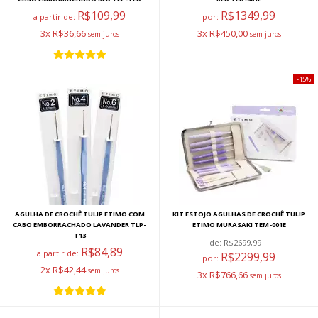
R$109,99
R$1349,99
a partir de:
por:
3x R$36,66
3x R$450,00
15%
AGULHA DE CROCHÊ TULIP ETIMO COM
KIT ESTOJO AGULHAS DE CROCHÊ TULIP
CABO EMBORRACHADO LAVANDER TLP-
ETIMO MURASAKI TEM-001E
T13
de:
R$2699,99
R$84,89
a partir de:
R$2299,99
por:
2x R$42,44
3x R$766,66