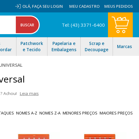
OLÁ,
FAÇA SEU LOGIN
MEU CADASTRO
MEUS PEDIDOS
Tel: (43) 3371-6400
s
Patchwork
Papelaria e
Scrap e
Marcas
Bordar
e Tecido
Embalagens
Decoupage
UNIVERSAL
versal
? Achou!
Leia mais
, aqui você encontra diversos tipos de agulhas universal: Para
outras. Navegue pela página e escolha o modelo ideal para suas
TAQUES
NOMES A-Z
NOMES Z-A
MENORES PREÇOS
MAIORES PREÇOS
o para todo Brasil!