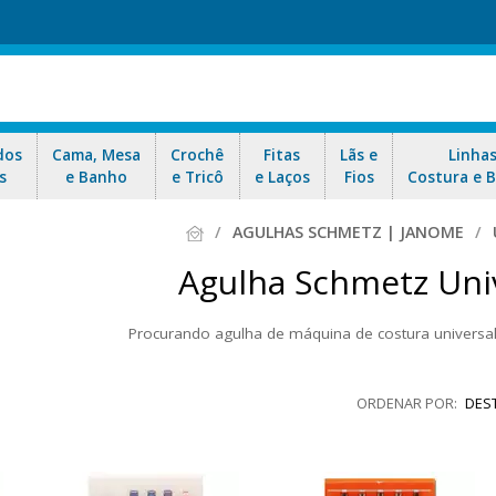
dos
Cama, Mesa
Crochê
Fitas
Lãs e
Linha
s
e Banho
e Tricô
e Laços
Fios
Costura e 
AGULHAS SCHMETZ | JANOME
Agulha Schmetz Uni
Procurando agulha de máquina de costura universal
incipais Marcas de Agulhas para máquina doméstica: Janome e Schmetz
a bola azul, vermelha, dupla, que facilita a passagem da linha entre 
DES
costuras. Aproveite as ofertas e nosso envio rápid