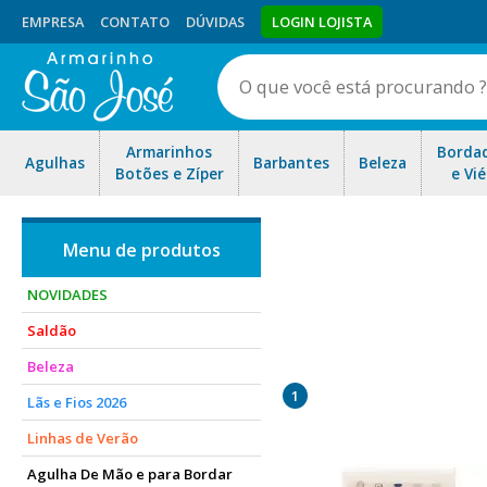
EMPRESA
CONTATO
DÚVIDAS
LOGIN LOJISTA
Armarinhos
Borda
Agulhas
Barbantes
Beleza
Botões e Zíper
e Vié
NOVIDADES
Saldão
Trabalhamos com as duas Pr
Beleza
pontos Decorativos, pont
1
Lãs e Fios 2026
Linhas de Verão
Agulha De Mão e para Bordar