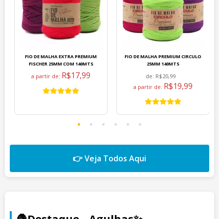
FIO DE MALHA EXTRA PREMIUM
FIO DE MALHA PREMIUM CIRCULO
FISCHER 25MM COM 140MTS
25MM 140MTS
R$17,99
a partir de:
de:
R$20,99
R$19,99
a partir de:
👉 Veja Todos Aqui
🧶Destaque - Agulhas✨