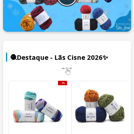
🧶Destaque - Lãs Cisne 2026✨
1%