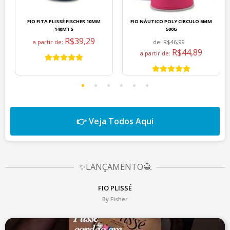
FIO FITA PLISSÉ FISCHER 10MM
FIO NÁUTICO POLY CIRCULO 5MM
140MTS
500G
R$39,29
a partir de:
de:
R$46,99
R$44,89
a partir de:
👉 Veja Todos Aqui
✨LANÇAMENTO🧶
FIO PLISSÉ
By Fisher