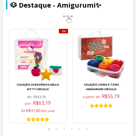
🐶 Destaque - Amigurumi✨
0%
COLEÇÃO ACESSÓRIOS HELLO
COLEÇÃO CORES E TONS
KITTY CIRCULO
AMIGURUMI CIRCULO
R$55,19
de:
R$63,29
a partir de:
R$63,19
por:
2x R$31,60