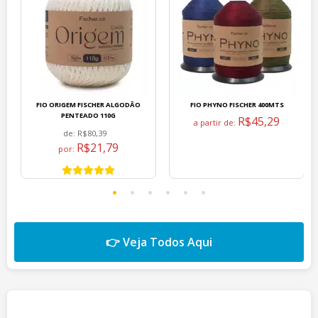
FIO ORIGEM FISCHER ALGODÃO
FIO PHYNO FISCHER 400MTS
PENTEADO 110G
R$45,29
a partir de:
de:
R$80,39
R$21,79
por:
👉 Veja Todos Aqui