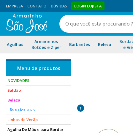
EMPRESA
CONTATO
DÚVIDAS
LOGIN LOJISTA
Armarinhos
Borda
Agulhas
Barbantes
Beleza
Botões e Zíper
e Vié
NOVIDADES
Saldão
Você encontra em diversos
Beleza
1
Lãs e Fios 2026
Linhas de Verão
Agulha De Mão e para Bordar