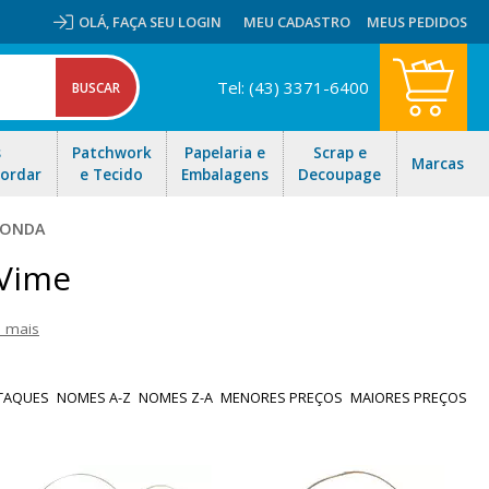
OLÁ,
FAÇA SEU LOGIN
MEU CADASTRO
MEUS PEDIDOS
Tel: (43) 3371-6400
s
Patchwork
Papelaria e
Scrap e
Marcas
Bordar
e Tecido
Embalagens
Decoupage
DONDA
 Vime
a mais
ente opção para arranjos decorativos, como chocolates, café da
nvio rápido para todo Brasil!
TAQUES
NOMES A-Z
NOMES Z-A
MENORES PREÇOS
MAIORES PREÇOS