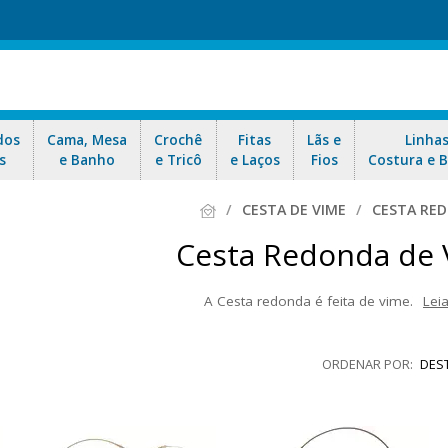
dos
Cama, Mesa
Crochê
Fitas
Lãs e
Linha
s
e Banho
e Tricô
e Laços
Fios
Costura e 
CESTA DE VIME
CESTA RE
Cesta Redonda de
A Cesta redonda é feita de vime.
Lei
 tamanhos e acabamentos. Material resistente, com Alça firme. Excel
manhã ou presentes em geral. Aproveite as ofertas e nosso e
DES