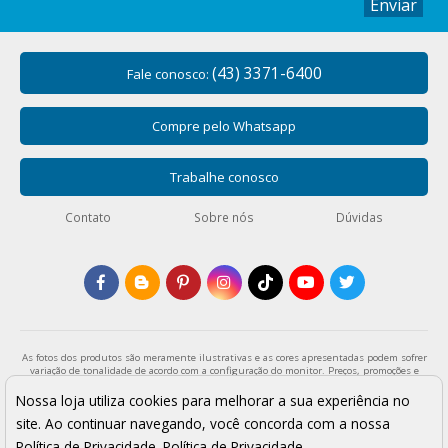
Enviar
(43) 3371-6400
Fale conosco:
Compre pelo Whatsapp
Trabalhe conosco
Contato
Sobre nós
Dúvidas
As fotos dos produtos são meramente ilustrativas e as cores apresentadas podem sofrer
variação de tonalidade de acordo com a configuração do monitor. Preços, promoções e
formas de pagamento válidos exclusivamente para compras através da loja virtual e
enquanto durar o estoque. Os preços apresentados são válidos para pagamentos a vista
Nossa loja utiliza cookies para melhorar a sua experiência no
e podem sofrer alterações sem aviso prévio. Vendas sujeitas a análise e confirmação de
site. Ao continuar navegando, você concorda com a nossa
dados.
Armarinho São José - Todos os direitos reservados
Política de Privacidade.
Política de Privacidade
.