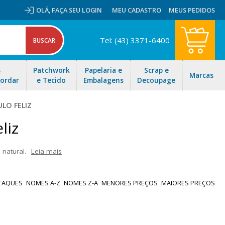
OLÁ,
FAÇA SEU LOGIN
MEU CADASTRO
MEUS PEDIDOS
Tel: (43) 3371-6400
s
Patchwork
Papelaria e
Scrap e
Marcas
Bordar
e Tecido
Embalagens
Decoupage
ULO FELIZ
liz
 natural.
Leia mais
endo a cor natural da seda e uma textura irregular característica,
ções. Com espessura extra grossa, este fio de seda artesanal cria
TAQUES
NOMES A-Z
NOMES Z-A
MENORES PREÇOS
MAIORES PREÇOS
 estética rústica com elegância natural.