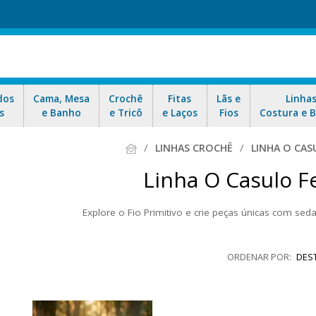
dos
Cama, Mesa
Crochê
Fitas
Lãs e
Linha
s
e Banho
e Tricô
e Laços
Fios
Costura e 
LINHAS CROCHÊ
LINHA O CAS
Linha O Casulo Fe
Explore o Fio Primitivo e crie peças únicas com seda
 seda natural pura, produzido em sua forma mais crua e artesanal. Mant
autenticidade, personalidade e um acabamento exclusivo para suas cria
DES
m visual marcante e sofisticado, perfeito para projetos que valorizam a