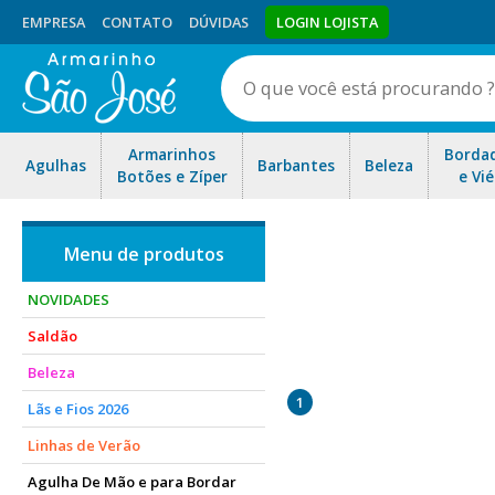
EMPRESA
CONTATO
DÚVIDAS
LOGIN LOJISTA
Armarinhos
Borda
Agulhas
Barbantes
Beleza
Botões e Zíper
e Vié
NOVIDADES
Saldão
O Fio Primitivo é um fio de
Beleza
cada fio é único, trazendo 
1
Lãs e Fios 2026
u
Linhas de Verão
Agulha De Mão e para Bordar