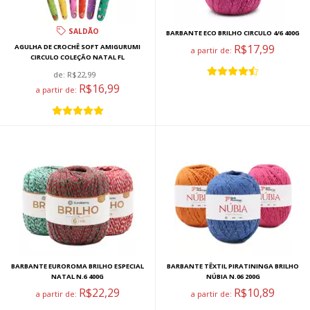
SALDÃO
BARBANTE ECO BRILHO CIRCULO 4/6 400G
R$17,99
AGULHA DE CROCHÊ SOFT AMIGURUMI
a partir de:
CIRCULO COLEÇÃO NATAL FL
de:
R$22,99
R$16,99
a partir de:
BARBANTE EUROROMA BRILHO ESPECIAL
BARBANTE TÊXTIL PIRATININGA BRILHO
NATAL N.6 400G
NÚBIA N.06 200G
R$22,29
R$10,89
a partir de:
a partir de: