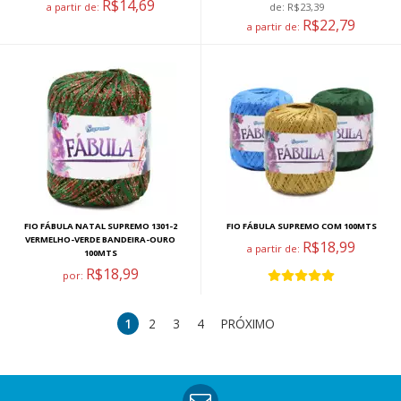
R$14,69
a partir de:
de:
R$23,39
R$22,79
a partir de:
FIO FÁBULA NATAL SUPREMO 1301-2
FIO FÁBULA SUPREMO COM 100MTS
VERMELHO-VERDE BANDEIRA-OURO
R$18,99
a partir de:
100MTS
R$18,99
por:
1
2
3
4
PRÓXIMO