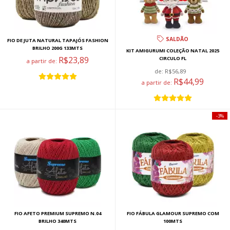
SALDÃO
FIO DE JUTA NATURAL TAPAJÓS FASHION
BRILHO 200G 133MTS
KIT AMIGURUMI COLEÇÃO NATAL 2025
R$23,89
CIRCULO FL
a partir de:
de:
R$56,89
R$44,99
a partir de:
3%
FIO AFETO PREMIUM SUPREMO N.04
FIO FÁBULA GLAMOUR SUPREMO COM
BRILHO 340MTS
100MTS