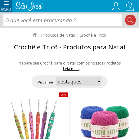
0
Produtos de Natal
Crochê e Tricô
Crochê e Tricô - Produtos para Natal
Prepare seu Crochê para o Natal com os nossos Produtos.
Leia mais
Separamos para você as Principais Linhas e Barbantes com edições
Limitadas que são lançadas especialmente para o Natal. Fique por dentro
Visualizar:
das novidades de Natal para crochê navegando em nossa página.
Aproveite nossas ofertas e envio rápido para todo Brasil!
26%