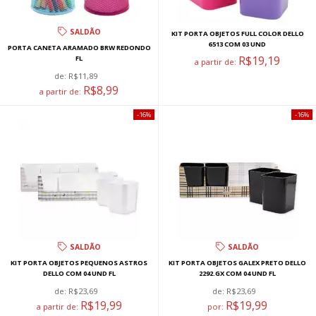
SALDÃO
KIT PORTA OBJETOS FULL COLOR DELLO
6513 COM 03 UND
PORTA CANETA ARAMADO BRW REDONDO
R$19,19
FL
a partir de:
de:
R$11,89
R$8,99
a partir de:
16%
16%
SALDÃO
SALDÃO
KIT PORTA OBJETOS PEQUENOS ASTROS
KIT PORTA OBJETOS GALEX PRETO DELLO
DELLO COM 04 UND FL
2292.GX COM 04 UND FL
de:
R$23,69
de:
R$23,69
R$19,99
R$19,99
a partir de:
por: