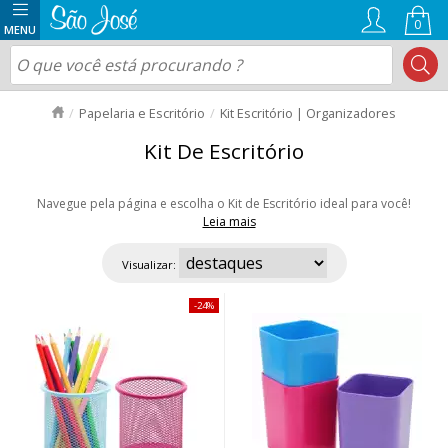
0
Papelaria e Escritório
Kit Escritório | Organizadores
Kit De Escritório
Navegue pela página e escolha o Kit de Escritório ideal para você!
Leia mais
Os modelos que você encontra por aqui são de excelente qualidade, ideal
para organizar objetos pequenos com estilo e bom gosto! São porta
Visualizar:
objetos de diversos tamanhos, formatos, texturas e cores. Aproveite as
ofertas e nosso envio rápido para todo Brasil!
24%