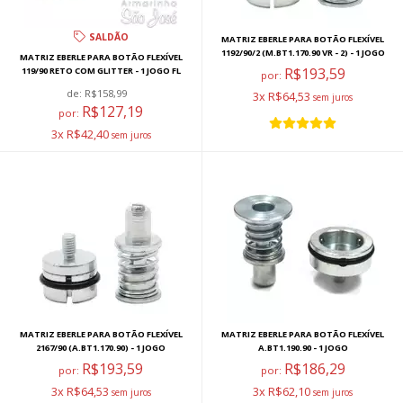
SALDÃO
MATRIZ EBERLE PARA BOTÃO FLEXÍVEL
1192/90/2 (M.BT1.170.90 VR - 2) - 1 JOGO
MATRIZ EBERLE PARA BOTÃO FLEXÍVEL
R$193,59
119/90 RETO COM GLITTER - 1 JOGO FL
por:
de:
R$158,99
3x R$64,53
R$127,19
por:
3x R$42,40
MATRIZ EBERLE PARA BOTÃO FLEXÍVEL
MATRIZ EBERLE PARA BOTÃO FLEXÍVEL
2167/90 (A.BT1.170.90) - 1 JOGO
A.BT1.190.90 - 1 JOGO
R$193,59
R$186,29
por:
por:
3x R$64,53
3x R$62,10