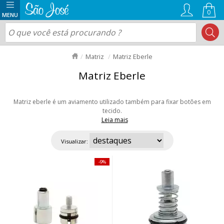
0
Matriz
Matriz Eberle
Matriz Eberle
Matriz eberle é um aviamento utilizado também para fixar botões em
tecido.
Leia mais
Temos matriz eberle para botões flexíveis, botão com pedra, botão com
pressão etc. Tudo o que você precisa está aqui! Aproveite nossas ofertas e
Visualizar:
envio rápido para todo Brasil!
9%