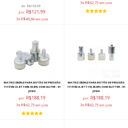
3x R$62,73
de:
R$159,99
R$121,99
por:
3x R$40,66
MATRIZ EBERLE PARA BOTÃO DE PRESSÃO
MATRIZ EBERLE PARA BOTÃO DE PRESSÃO
1117/35I (A.BT7.090.35.BR) COM GLITER - 01
1117/38 (A.BT7.110.38.BR) COM GLITTER - 01
JOGO
JOGO
R$188,19
R$188,19
por:
por:
3x R$62,73
3x R$62,73