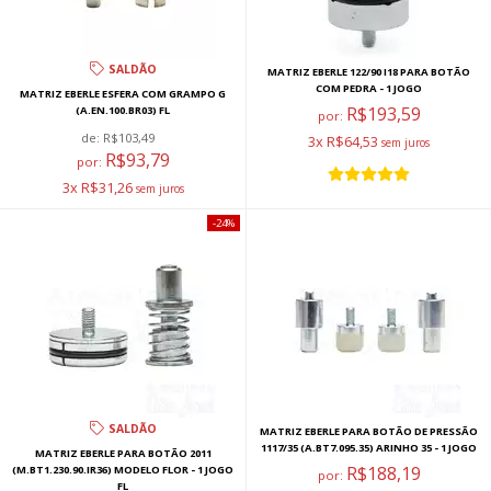
SALDÃO
MATRIZ EBERLE 122/90 I18 PARA BOTÃO
COM PEDRA - 1 JOGO
MATRIZ EBERLE ESFERA COM GRAMPO G
R$193,59
(A.EN.100.BR03) FL
por:
de:
R$103,49
3x R$64,53
R$93,79
por:
3x R$31,26
24%
SALDÃO
MATRIZ EBERLE PARA BOTÃO DE PRESSÃO
1117/35 (A.BT7.095.35) ARINHO 35 - 1 JOGO
MATRIZ EBERLE PARA BOTÃO 2011
R$188,19
(M.BT1.230.90.IR36) MODELO FLOR - 1 JOGO
por:
FL