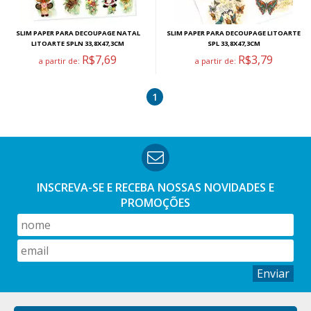
SLIM PAPER PARA DECOUPAGE NATAL
SLIM PAPER PARA DECOUPAGE LITOARTE
LITOARTE SPLN 33,8X47,3CM
SPL 33,8X47,3CM
R$7,69
R$3,79
a partir de:
a partir de:
1
INSCREVA-SE E RECEBA NOSSAS
NOVIDADES E
PROMOÇÕES
Enviar