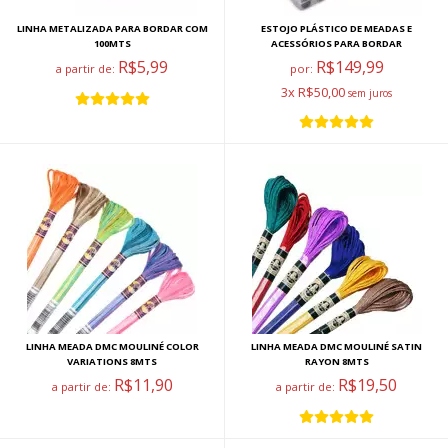
LINHA METALIZADA PARA BORDAR COM
ESTOJO PLÁSTICO DE MEADAS E
100MTS
ACESSÓRIOS PARA BORDAR
R$5,99
R$149,99
a partir de:
por:
3x R$50,00
LINHA MEADA DMC MOULINÉ COLOR
LINHA MEADA DMC MOULINÉ SATIN
VARIATIONS 8MTS
RAYON 8MTS
R$11,90
R$19,50
a partir de:
a partir de: