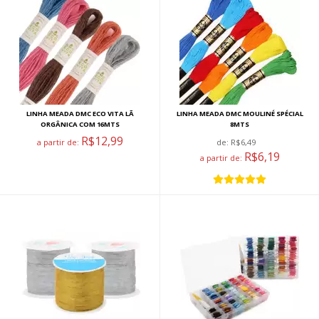
LINHA MEADA DMC ECO VITA LÃ
LINHA MEADA DMC MOULINÉ SPÉCIAL
ORGÂNICA COM 16MTS
8MTS
R$12,99
a partir de:
de:
R$6,49
R$6,19
a partir de: