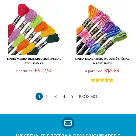
LINHA MEADA DMC MOULINÉ SPÉCIAL
LINHA MEADA DMC MOULINÉ SPÉCIAL
ÉTOILE 8MTS
MATIZ 8MTS
R$12,50
R$5,89
a partir de:
a partir de:
1
2
3
4
5
PRÓXIMO
INSCREVA-SE E RECEBA NOSSAS
NOVIDADES E