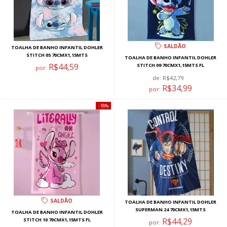
SALDÃO
TOALHA DE BANHO INFANTIL DOHLER
STITCH 05 70CMX1,15MTS
TOALHA DE BANHO INFANTIL DOHLER
R$44,59
STITCH 09 70CMX1,15MTS FL
por:
de:
R$42,79
R$34,99
por:
18%
SALDÃO
TOALHA DE BANHO INFANTIL DOHLER
SUPERMAN 24 70CMX1,15MTS
TOALHA DE BANHO INFANTIL DOHLER
R$44,29
STITCH 10 70CMX1,15MTS FL
por: