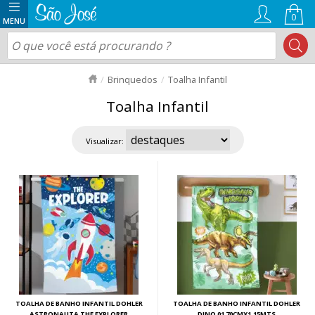
0
Brinquedos
Toalha Infantil
Toalha Infantil
Visualizar:
TOALHA DE BANHO INFANTIL DOHLER
TOALHA DE BANHO INFANTIL DOHLER
ASTRONAUTA THE EXPLORER
DINO 01 70CMX1,15MTS