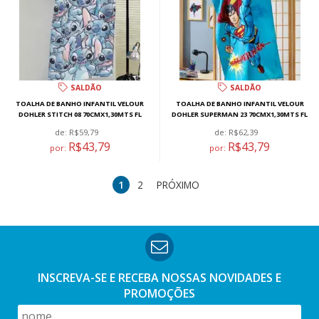
SALDÃO
SALDÃO
TOALHA DE BANHO INFANTIL VELOUR
TOALHA DE BANHO INFANTIL VELOUR
DOHLER STITCH 08 70CMX1,30MTS FL
DOHLER SUPERMAN 23 70CMX1,30MTS FL
de:
R$59,79
de:
R$62,39
R$43,79
R$43,79
por:
por:
1
2
PRÓXIMO
INSCREVA-SE E RECEBA NOSSAS
NOVIDADES E
PROMOÇÕES