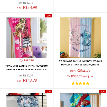
de:
R$42,79
R$34,99
por:
30%
SALDÃO
TOALHA DE BANHO INFANTIL VELOUR
DOHLER STITCH 06 70CMX1,30MTS
TOALHA DE BANHO INFANTIL VELOUR
R$62,39
DOHLER BARBIE 23 70CMX1,30MTS FL
por:
de:
R$62,39
2x R$31,20
R$43,79
por:
27%
30%