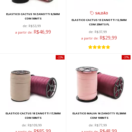
SALDÃO
ELASTICO CACTUS 10 ZANOTTI 9,5MM
COM 50MTS
ELASTICO CACTUS 13 ZANOTTI 12,5MM
COM 25MTS FL
de:
R$53,99
R$46,99
de:
R$37,99
a partir de:
R$29,99
a partir de:
22%
37%
ELASTICO CACTUS 18 ZANOTTI 17,5MM
ELASTICO MALVA 16 ZANOTTI 15,5MM
COM 50MTS
COM 100MTS
de:
R$109,99
de:
R$77,99
R$85,99
R$48,99
a partir de:
a partir de: