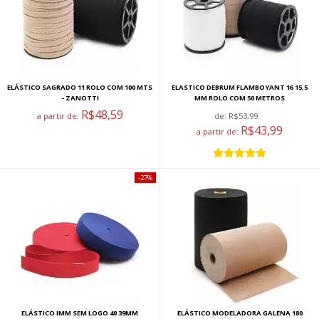
ELÁSTICO SAGRADO 11 ROLO COM 100 MTS
ELASTICO DEBRUM FLAMBOYANT 16 15,5
- ZANOTTI
MM ROLO COM 50 METROS
R$48,59
a partir de:
de:
R$53,99
R$43,99
a partir de:
27%
ELÁSTICO IMM SEM LOGO 40 39MM
ELÁSTICO MODELADORA GALENA 180