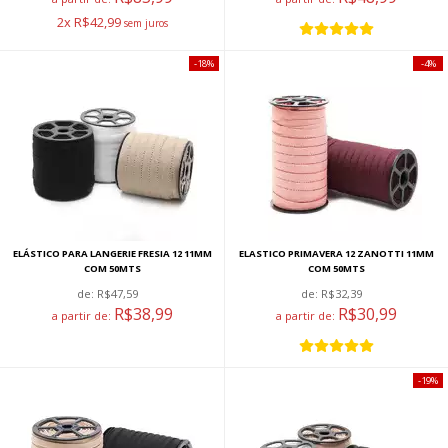
2x R$42,99
18%
4%
ELÁSTICO PARA LANGERIE FRESIA 12 11MM
ELASTICO PRIMAVERA 12 ZANOTTI 11MM
COM 50MTS
COM 50MTS
de:
R$47,59
de:
R$32,39
R$38,99
R$30,99
a partir de:
a partir de:
19%