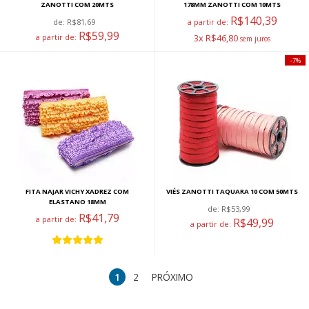
ZANOTTI COM 20MTS
178MM ZANOTTI COM 10MTS
R$140,39
de:
R$81,69
a partir de:
R$59,99
a partir de:
3x R$46,80
7%
FITA NAJAR VICHY XADREZ COM
VIÉS ZANOTTI TAQUARA 10 COM 50MTS
ELASTANO 18MM
de:
R$53,99
R$41,79
a partir de:
R$49,99
a partir de:
1
2
PRÓXIMO