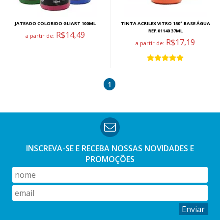
JATEADO COLORIDO GLIART 100ML
TINTA ACRILEX VITRO 150° BASE ÁGUA
REF.01140 37ML
R$14,49
a partir de:
R$17,19
a partir de:
1
INSCREVA-SE E RECEBA NOSSAS
NOVIDADES E
PROMOÇÕES
Enviar