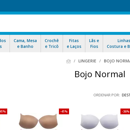
dos
Cama, Mesa
Crochê
Fitas
Lãs e
Linha
s
e Banho
e Tricô
e Laços
Fios
Costura e 
LINGERIE
BOJO NORM
Bojo Normal
DES
41%
41%
36%