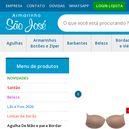
EMPRESA
CONTATO
DÚVIDAS
WHATSAPP
LOGIN LOJISTA
Armarinhos
Borda
Agulhas
Barbantes
Beleza
Botões e Zíper
e Vié
NOVIDADES
Saldão
1
Beleza
Lãs e Fios 2026
Linhas de Verão
Agulha De Mão e para Bordar