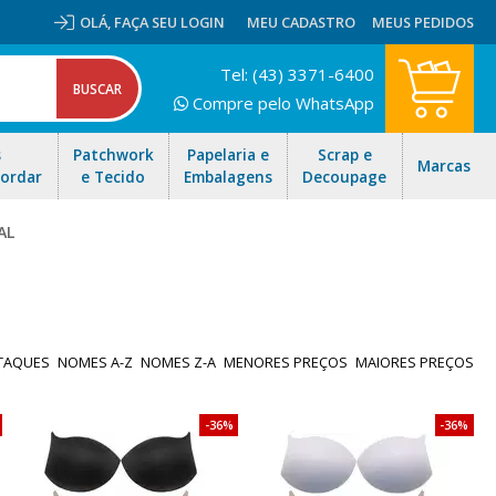
OLÁ,
FAÇA SEU LOGIN
MEU CADASTRO
MEUS PEDIDOS
Tel: (43) 3371-6400
Compre pelo WhatsApp
s
Patchwork
Papelaria e
Scrap e
Marcas
Bordar
e Tecido
Embalagens
Decoupage
AL
TAQUES
NOMES A-Z
NOMES Z-A
MENORES PREÇOS
MAIORES PREÇOS
36%
36%