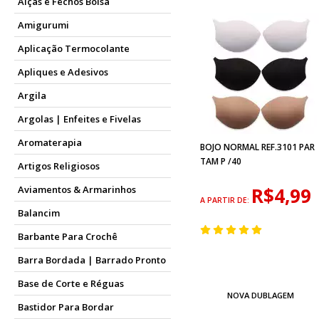
Alças e Fechos Bolsa
Amigurumi
Aplicação Termocolante
Apliques e Adesivos
Argila
Argolas | Enfeites e Fivelas
Aromaterapia
BOJO NORMAL REF.3101 PAR
TAM P /40
Artigos Religiosos
Aviamentos & Armarinhos
R$4,99
A PARTIR DE:
Balancim
Barbante Para Crochê
Barra Bordada | Barrado Pronto
Base de Corte e Réguas
NOVA DUBLAGEM
Bastidor Para Bordar