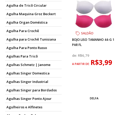
Agulha de Tricô Circular
Agulha Maquina Groz Beckert
Agulha Organ Doméstica
Agulha Para Crochê
SALDÃO
Agulha para Crochê Tunisiana
BOJO LISO TAMANHO 44-G 1
PAR FL
Agulha Para Ponto Russo
de:
R$6,79
Agulhas Para Tricô
R$3,99
A PARTIR DE:
Agulhas Schmetz | Janome
Agulhas Singer Domestica
Agulhas Singer Industrial
Agulhas Singer para Bordados
Agulhas Singer Ponto Ajour
DELFA
Agulheiros e Alfinetes