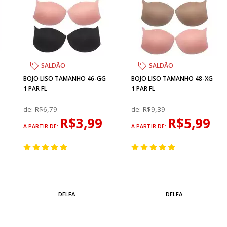
SALDÃO
SALDÃO
BOJO LISO TAMANHO 46-GG
BOJO LISO TAMANHO 48-XG
1 PAR FL
1 PAR FL
de:
R$6,79
de:
R$9,39
R$3,99
R$5,99
A PARTIR DE:
A PARTIR DE:
DELFA
DELFA