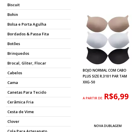
Biscuit
Bohin
Bolsa e Porta Agulha
Bordados & Passa Fita
Botões
Brinquedos
Brocal, Gliter, Flocar
BOJO NORMAL COM CABO
Cabelos
PLUS SIZE R.3101 PAR TAM
XXG-50
Cama
Canetas Para Tecido
R$6,99
A PARTIR DE:
Cerâmica Fria
Cesta de Vime
Clover
NOVA DUBLAGEM
Cola Para Artesanato