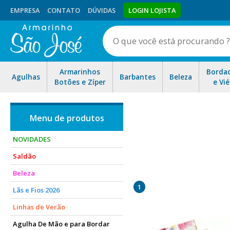
EMPRESA
CONTATO
DÚVIDAS
LOGIN LOJISTA
Armarinhos
Borda
Agulhas
Barbantes
Beleza
Botões e Zíper
e Vié
NOVIDADES
Saldão
Encontre os mais lindos gu
Beleza
Navegue pela p
1
Lãs e Fios 2026
Linhas de Verão
Agulha De Mão e para Bordar