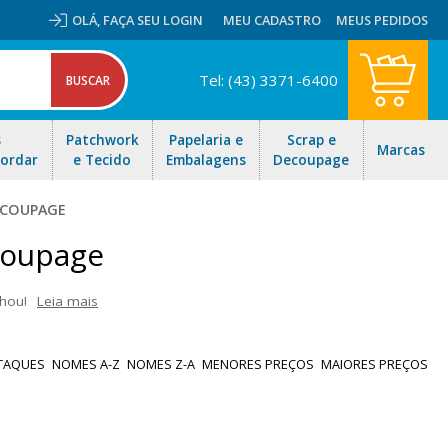
OLÁ,
FAÇA SEU LOGIN
MEU CADASTRO
MEUS PEDIDOS
Tel: (43) 3371-6400
s
Patchwork
Papelaria e
Scrap e
Marcas
Bordar
e Tecido
Embalagens
Decoupage
ECOUPAGE
coupage
hou!
Leia mais
s temas: Florais, natureza, infantil, poá, listras entre outros.
ite nossas ofertas e envio rápido para todo Brasil!
TAQUES
NOMES A-Z
NOMES Z-A
MENORES PREÇOS
MAIORES PREÇOS