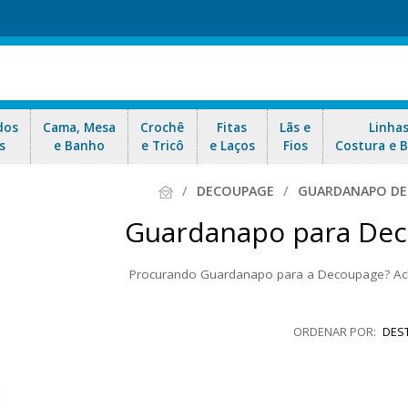
dos
Cama, Mesa
Crochê
Fitas
Lãs e
Linha
s
e Banho
e Tricô
e Laços
Fios
Costura e 
DECOUPAGE
GUARDANAPO D
Guardanapo para De
Procurando Guardanapo para a Decoupage? Ac
ardanapos para decoupagens nacionais e importados com os mais diverso
ágina e encontre o guardanapo para scrapbook ideal para você! Aprove
DES