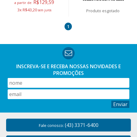
R$129,59
a partir de:
3x R$43,20
esgotado
1
INSCREVA-SE E RECEBA NOSSAS
NOVIDADES E
PROMOÇÕES
Enviar
(43) 3371-6400
Fale conosco: