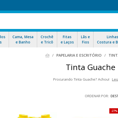
dos
Cama, Mesa
Crochê
Fitas
Lãs e
Linha
s
e Banho
e Tricô
e Laços
Fios
Costura e 
PAPELARIA E ESCRITÓRIO
TINT
Tinta Guache
Procurando Tinta Guache? Achou!
Lei
dispensável da lista de material escolar, pois é um importante instr
es no aprendizado infantil. Tinta a base de água, Cores miscíveis entr
DES
madeira e cerâmica e E.V.A. Aproveite as ofertas e nosso en
27%