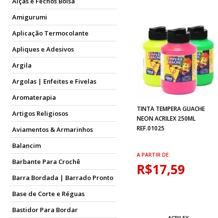
Alças e Fechos Bolsa
Amigurumi
Aplicação Termocolante
Apliques e Adesivos
Argila
Argolas | Enfeites e Fivelas
Aromaterapia
TINTA TEMPERA GUACHE
Artigos Religiosos
NEON ACRILEX 250ML
REF.01025
Aviamentos & Armarinhos
Balancim
A PARTIR DE:
Barbante Para Crochê
R$17,59
Barra Bordada | Barrado Pronto
Base de Corte e Réguas
Bastidor Para Bordar
ACRILEX