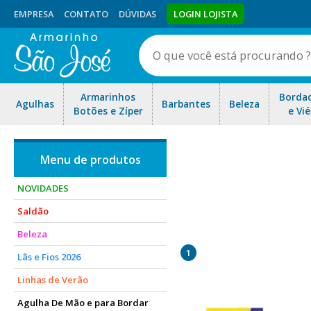
EMPRESA
CONTATO
DÚVIDAS
LOGIN LOJISTA
Armarinhos
Borda
Agulhas
Barbantes
Beleza
Botões e Zíper
e Vié
NOVIDADES
Saldão
A Tinta Guache é um item in
Beleza
e percepção visual das cor
1
Lãs e Fios 2026
Linhas de Verão
Agulha De Mão e para Bordar