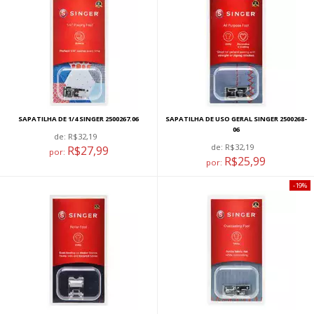
SAPATILHA DE 1/4 SINGER 2500267.06
SAPATILHA DE USO GERAL SINGER 2500268-
06
de:
R$32,19
de:
R$32,19
R$27,99
por:
R$25,99
por:
19%