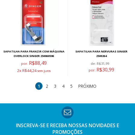
SAPATILHA PARA FRANZIR COM MÁQUINA
SAPATILHA PARA NERVURAS SINGER
OVERLOCK SINGER 250060596
2500264
R$88,49
por:
de:
R$31,99
R$30,99
2x R$44,24
por:
1
2
3
4
5
PRÓXIMO
INSCREVA-SE E RECEBA NOSSAS
NOVIDADES E
PROMOÇÕES