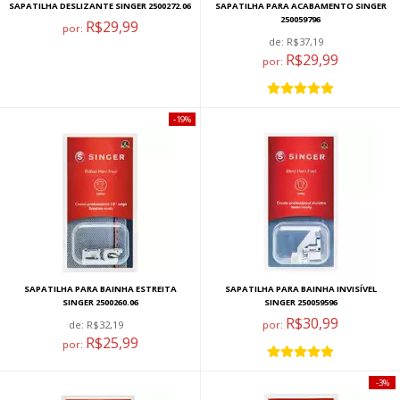
SAPATILHA DESLIZANTE SINGER 2500272.06
SAPATILHA PARA ACABAMENTO SINGER
250059796
R$29,99
por:
de:
R$37,19
R$29,99
por:
19%
SAPATILHA PARA BAINHA ESTREITA
SAPATILHA PARA BAINHA INVISÍVEL
SINGER 2500260.06
SINGER 250059596
R$30,99
de:
R$32,19
por:
R$25,99
por:
3%