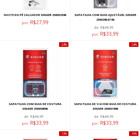
HASTE DO PÉ CALCADOR SINGER 250052596
SAPATILHA COM GUIA AJUSTÁVEL SINGER
250029647.06
R$27,99
por:
de:
R$44,99
R$33,99
por:
24%
24%
SAPATILHA COM GUIA DE COSTURA
SAPATILHA DE 1/4 COM GUIA DE COSTURA
SINGER 250059896
SINGER 250051996
de:
R$44,99
de:
R$44,99
R$33,99
R$33,99
por:
por:
13%
19%