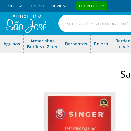
EMPRESA
CONTATO
DÚVIDAS
LOGIN LOJISTA
Armarinhos
Bordad
Agulhas
Barbantes
Beleza
Botões e Zíper
e Vié
Sa