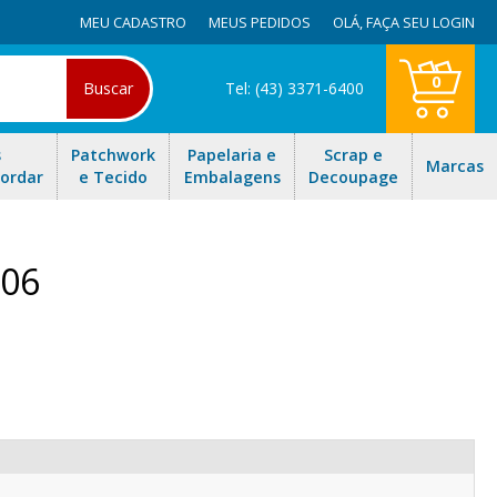
MEU CADASTRO
MEUS PEDIDOS
OLÁ,
FAÇA SEU LOGIN
0
Buscar
Tel: (43) 3371-6400
s
Patchwork
Papelaria e
Scrap e
Marcas
Bordar
e Tecido
Embalagens
Decoupage
.06