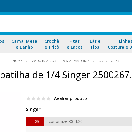
os
Cama, Mesa
Crochê
Fitas
Lãs e
Linha
s
e Banho
e Tricô
e Laços
Fios
Costura e 
HOME
MÁQUINAS COSTURA & ACESSÓRIOS
CALCADORES
patilha de 1/4 Singer 2500267
Avaliar produto
Singer
Economize
R$ 4,20
13%