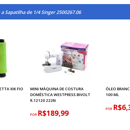
a Sapatilha de 1/4 Singer 2500267.06
TTA XIK FIO
MINI MÁQUINA DE COSTURA
ÓLEO BRANC
DOMÉSTICA WESTPRESS BIVOLT
100 ML
R.12120 222N
R$6,
POR
R$189,99
POR