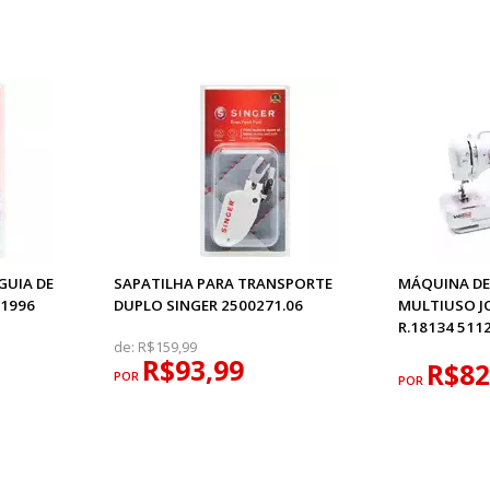
GUIA DE
SAPATILHA PARA TRANSPORTE
MÁQUINA DE
51996
DUPLO SINGER 2500271.06
MULTIUSO J
R.18134 511
de:
R$159,99
R$93,99
R$82
POR
POR