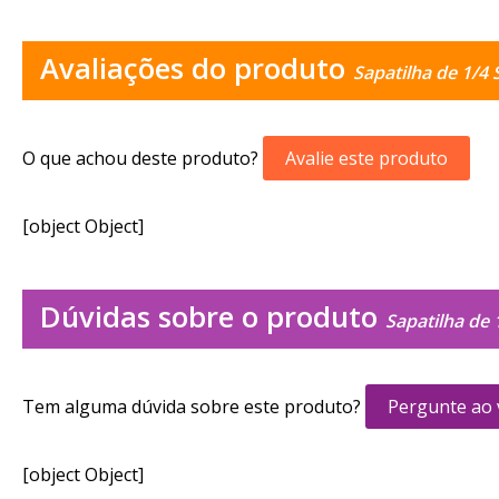
Avaliações do produto
Sapatilha de 1/4 
O que achou deste produto?
Avalie este produto
[object Object]
Dúvidas sobre o produto
Sapatilha de 
Tem alguma dúvida sobre este produto?
Pergunte ao
[object Object]