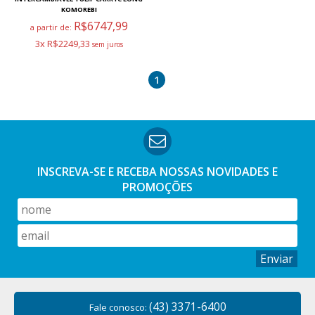
KOMOREBI
R$6747,99
a partir de:
3x R$2249,33
1
INSCREVA-SE E RECEBA NOSSAS
NOVIDADES E
PROMOÇÕES
Enviar
(43) 3371-6400
Fale conosco: