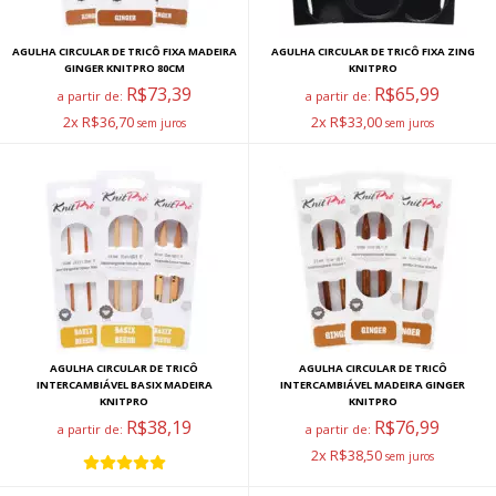
AGULHA CIRCULAR DE TRICÔ FIXA MADEIRA
AGULHA CIRCULAR DE TRICÔ FIXA ZING
GINGER KNITPRO 80CM
KNITPRO
R$73,39
R$65,99
a partir de:
a partir de:
2x R$36,70
2x R$33,00
AGULHA CIRCULAR DE TRICÔ
AGULHA CIRCULAR DE TRICÔ
INTERCAMBIÁVEL BASIX MADEIRA
INTERCAMBIÁVEL MADEIRA GINGER
KNITPRO
KNITPRO
R$38,19
R$76,99
a partir de:
a partir de:
2x R$38,50