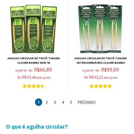
AGULHA CIRCULAR DE TRICÔ TAKUMI
AGULHA CIRCULAR DE TRICÔ TAKUMI
CLOVER BAMBU 3016-16
INTERCAMBIÁVEIS CLOVER BAMBU
R$66,89
R$99,69
a partir de:
a partir de:
2x R$33,44
3x R$33,23
1
2
3
4
5
PRÓXIMO
O que é agulha circular?