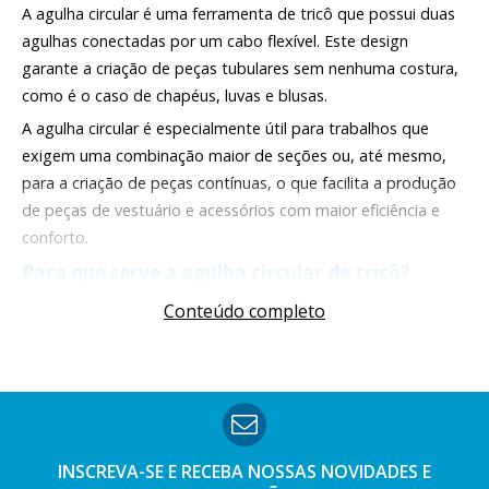
A agulha circular é uma ferramenta de tricô que possui duas
agulhas conectadas por um cabo flexível. Este design
garante a criação de peças tubulares sem nenhuma costura,
como é o caso de chapéus, luvas e blusas.
A agulha circular é especialmente útil para trabalhos que
exigem uma combinação maior de seções ou, até mesmo,
para a criação de peças contínuas, o que facilita a produção
de peças de vestuário e acessórios com maior eficiência e
conforto.
Para que serve a agulha circular de tricô?
Conteúdo completo
A agulha circular de tricô é utilizada para a criação de peças
tubulares e projetos de larga escala de tricô. Sua principal
função está em garantir a execução de projetos sem que
haja costurar, como:
Peças tubulares:
chapéus, luvas e mangas, que possuem
formato natural de tubo;
INSCREVA-SE E RECEBA NOSSAS
NOVIDADES E
Projetos grandes:
blusas e mantas sem que haja a