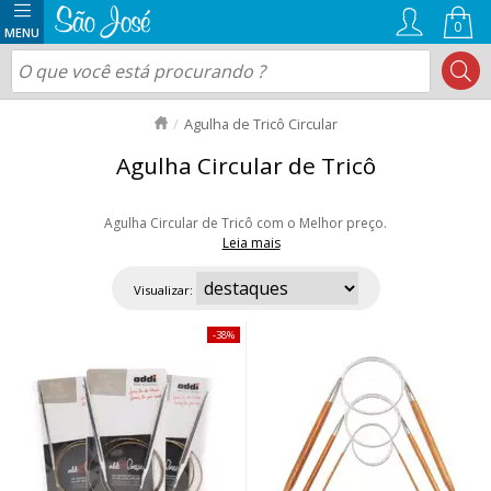
0
Agulha de Tricô Circular
Agulha Circular de Tricô
Agulha Circular de Tricô com o Melhor preço.
Leia mais
Temos Agulhas Circulares de Tricô: Bambu, de Alumínio, madeira, Com
tecnologia de carbono resistente e não poderia faltar as agulhas circulares
Visualizar:
Intercambiável que proporciona a troca de cabos e facilita o tricotar de
blusas, gorros e toucas. Aproveite as ofertas e nosso envio rápido para
38%
todo Brasil!