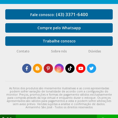
(43) 3371-6400
Fale conosco:
Compre pelo Whatsapp
Trabalhe conosco
Contato
Sobre nós
Dúvidas
As fotos dos produtos são meramente ilustrativas e as cores apresentadas
podem sofrer variação de tonalidade de acordo com a configuração do
monitor. Preços, promoções e formas de pagamento válidos exclusivamente
para compras através da loja virtual e enquanto durar o estoque. Os preços
apresentados são válidos para pagamentos a vista e podem sofrer alterações
sem aviso prévio. Vendas sujeitas a análise e confirmação de dados.
Armarinho São José - Todos os direitos reservados