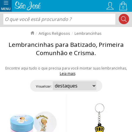
0
Artigos Religiosos
Lembrancinhas
Lembrancinhas para Batizado, Primeira
Comunhão e Crisma.
Encontre aqui tudo o que precisa para você montar suas lembrancinhas,
Leia mais
seja para aniversário, casamento ou até mesmo para vender. Temos
cestas, vela na latinha, caixa para batizado, charms, mini pregadores etc.
Visualizar:
São vários opções para personalização! Aproveite nossas ofertas e envio
rápido para todo Brasil!