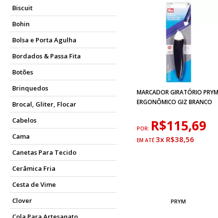
Biscuit
Bohin
Bolsa e Porta Agulha
Bordados & Passa Fita
Botões
Brinquedos
MARCADOR GIRATÓRIO PRY
ERGONÔMICO GIZ BRANCO
Brocal, Gliter, Flocar
Cabelos
R$115,69
POR:
Cama
3x R$38,56
Canetas Para Tecido
Cerâmica Fria
Cesta de Vime
Clover
PRYM
Cola Para Artesanato