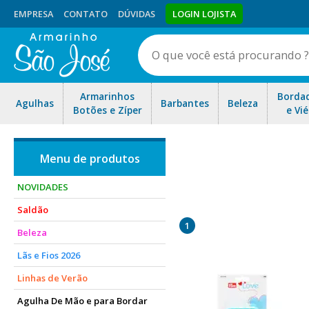
EMPRESA
CONTATO
DÚVIDAS
LOGIN LOJISTA
Armarinhos
Borda
Agulhas
Barbantes
Beleza
Botões e Zíper
e Vié
NOVIDADES
Saldão
1
Beleza
Lãs e Fios 2026
Linhas de Verão
Agulha De Mão e para Bordar