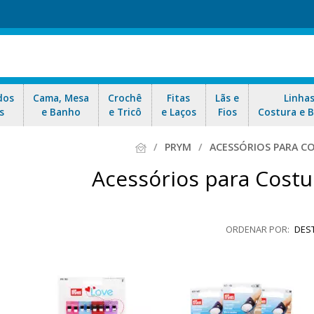
dos
Cama, Mesa
Crochê
Fitas
Lãs e
Linha
s
e Banho
e Tricô
e Laços
Fios
Costura e 
PRYM
ACESSÓRIOS PARA C
Acessórios para Cost
DES