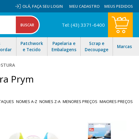
OLÁ,
FAÇA SEU LOGIN
MEU CADASTRO
MEUS PEDIDOS
Tel: (43) 3371-6400
s
Patchwork
Papelaria e
Scrap e
Marcas
Bordar
e Tecido
Embalagens
Decoupage
OSTURA
ura Prym
TAQUES
NOMES A-Z
NOMES Z-A
MENORES PREÇOS
MAIORES PREÇOS