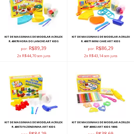
KIT DE MASSINHAS DE MODELAR ACRILEX
KIT DE MASSINHAS DE MODELAR ACRILEX
R.40070 HORA DO LANCHE ART KIDS
R.40071 MINI CAKE ART KIDS
R$89,39
R$86,29
por:
por:
2x R$44,70
2x R$43,14
KIT DE MASSINHAS DE MODELAR ACRILEX
KIT DE MASSINHAS DE MODELAR ACRILEX
R.40072 FAZENDINHA ART KIDS
REF 40002 ART KIDS 180G
R$84,29
R$38,69