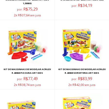
1,500KG
R$34,19
por:
R$75,29
por:
2x R$37,64
KIT DE MASSINHAS DE MODELAR ACRILEX
KIT DE MASSINHAS DE MODELAR ACRILEX
R.40068 PIZZARIA ART KIDS
R.40069 SORVETERIA ART KIDS
R$77,49
R$83,99
por:
por:
2x R$38,74
2x R$42,00