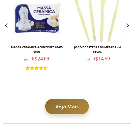
10
MASSA CERÂMICA ACRILEX REF.05465
JOGO DE ESTECAS NUMERADA - 4
500G
PEÇAS
R$24,69
R$14,59
por:
por:
Veja Mais