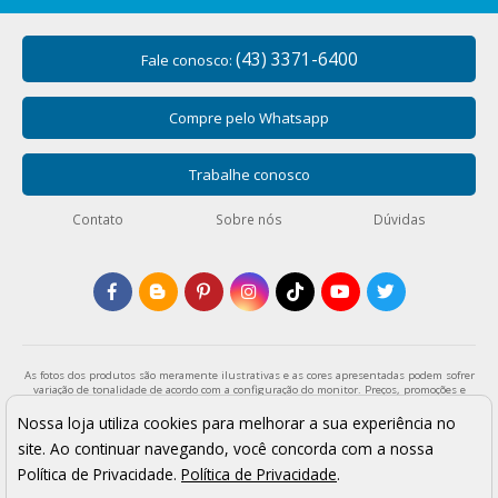
(43) 3371-6400
Fale conosco:
Compre pelo Whatsapp
Trabalhe conosco
Contato
Sobre nós
Dúvidas
As fotos dos produtos são meramente ilustrativas e as cores apresentadas podem sofrer
variação de tonalidade de acordo com a configuração do monitor. Preços, promoções e
formas de pagamento válidos exclusivamente para compras através da loja virtual e
enquanto durar o estoque. Os preços apresentados são válidos para pagamentos a vista
Nossa loja utiliza cookies para melhorar a sua experiência no
e podem sofrer alterações sem aviso prévio. Vendas sujeitas a análise e confirmação de
site. Ao continuar navegando, você concorda com a nossa
dados.
Armarinho São José - Todos os direitos reservados
Política de Privacidade.
Política de Privacidade
.