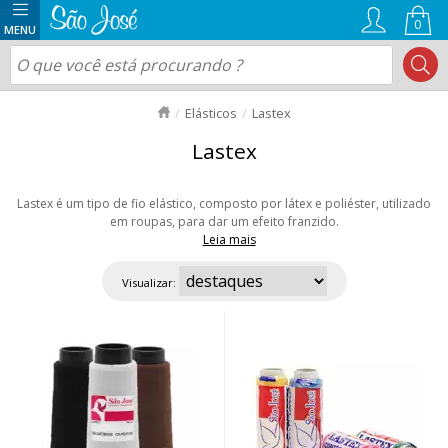
0
Elásticos
Lastex
Lastex
Lastex é um tipo de fio elástico, composto por látex e poliéster, utilizado
em roupas, para dar um efeito franzido.
Leia mais
Ele também pode ser usado em produtos descartáveis, meias e
artesanato em geral. Você encontra em diversas cores. Aproveite nossas
Visualizar:
ofertas e envio rápido para todo Brasil!