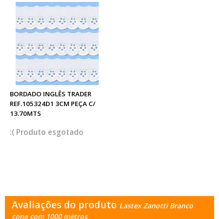
BORDADO INGLÊS TRADER
REF.105324D1 3CM PEÇA C/
13.70MTS
esgotado
Avaliações do produto
Lastex Zanotti Branco
cone com 1000 metros