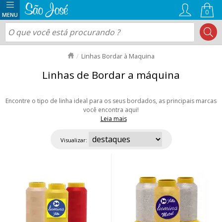
0
Linhas Bordar à Maquina
Linhas de Bordar a máquina
Encontre o tipo de linha ideal para os seus bordados, as principais marcas
você encontra aqui!
Leia mais
São Linhas de excelente qualidade, 100% poliéster trilobal, possui brilho e
resistência e obtém excelentes resultados em altas velocidades "máquinas
Visualizar:
computadorizadas". Perfeita reprodutividade de cores com um Brilho
perfeito. Alguns modelos você encontra em vicones de 1000 metros ou
4000 metros que permitem melhor desenrolamento. Aproveite nossas
ofertas e envio rápido para todo Brasil!