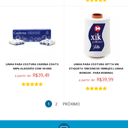
LINHA PARA COSTURA CADENA COATS
LINHA PARA COSTURA SETTA XIK
100% ALGODÃO COM 10 UND
ETIQUETA 150CONE DE 15000 JDS ( LINHA
BORDAR - PARA BOBINA)
R$39,49
a partir de:
R$39,99
a partir de:
1
2
PRÓXIMO