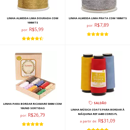
LINHA ALMEIDA LIMA DOURADA COM
LINHA ALMEIDA LIMA PRATA COM 100MTS
100MTS
R$7,89
por:
R$5,99
por:
SALDÃO
LINHA PARA BORDAR RICAMARE 500M COM
10UND SORTIDAS
LINHA MÚSICA COATS PARA BORDAR À
R$26,79
MÁQUINA REF.6493 CORES FL
por:
R$31,09
a partir de: