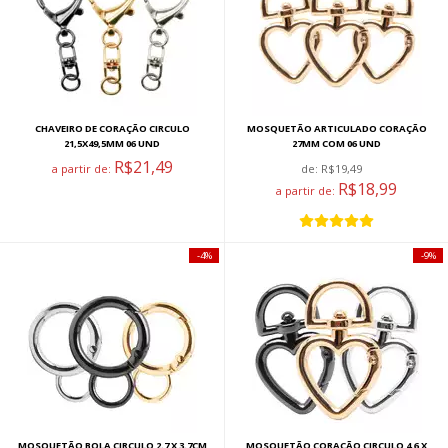
CHAVEIRO DE CORAÇÃO CIRCULO
MOSQUETÃO ARTICULADO CORAÇÃO
21,5X49,5MM 06 UND
27MM COM 06 UND
R$21,49
a partir de:
de:
R$19,49
R$18,99
a partir de:
4%
9%
MOSQUETÃO BOLA CIRCULO 2,7 X 3,7CM
MOSQUETÃO CORAÇÃO CIRCULO 4,6 X