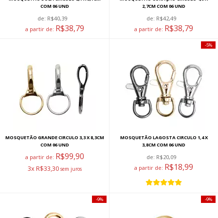
COM 06 UND
2,7CM COM 06 UND
de:
R$40,39
de:
R$42,49
R$38,79
R$38,79
a partir de:
a partir de:
5%
MOSQUETÃO GRANDE CIRCULO 3,3 X 8,3CM
MOSQUETÃO LAGOSTA CIRCULO 1,4 X
COM 06 UND
3,8CM COM 06 UND
R$99,90
a partir de:
de:
R$20,09
R$18,99
3x R$33,30
a partir de:
9%
9%