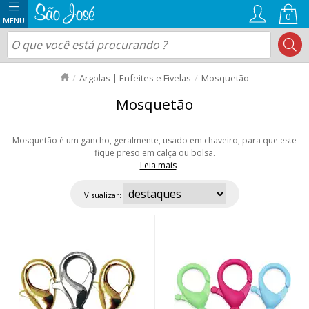
0
Argolas | Enfeites e Fivelas
Mosquetão
Mosquetão
Mosquetão é um gancho, geralmente, usado em chaveiro, para que este
fique preso em calça ou bolsa.
Leia mais
Aqui você encontra vários tipos de mosquetão. Consulte nosso catálogo e
escolha o que melhor se adequa ao seu negócio. Aproveite nossas ofertas
Visualizar:
e envio rápido para todo Brasil!