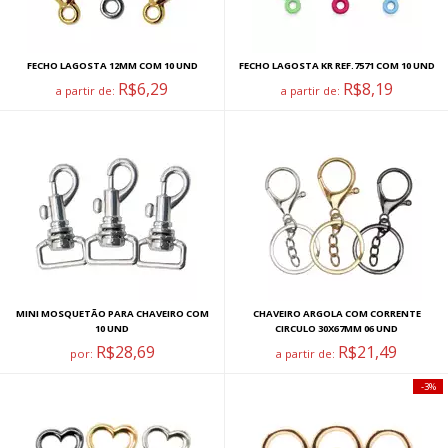
FECHO LAGOSTA 12MM COM 10 UND
FECHO LAGOSTA KR REF.7571 COM 10 UND
R$6,29
R$8,19
a partir de:
a partir de:
MINI MOSQUETÃO PARA CHAVEIRO COM
CHAVEIRO ARGOLA COM CORRENTE
10 UND
CIRCULO 30X67MM 06 UND
R$28,69
R$21,49
por:
a partir de:
3%