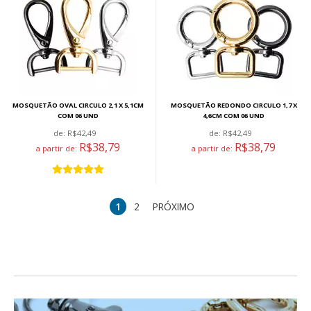
MOSQUETÃO OVAL CIRCULO 2,1 X 5,1CM
MOSQUETÃO REDONDO CIRCULO 1,7 X
COM 06 UND
4,6CM COM 06 UND
de:
R$42,49
de:
R$42,49
R$38,79
R$38,79
a partir de:
a partir de:
1
2
PRÓXIMO