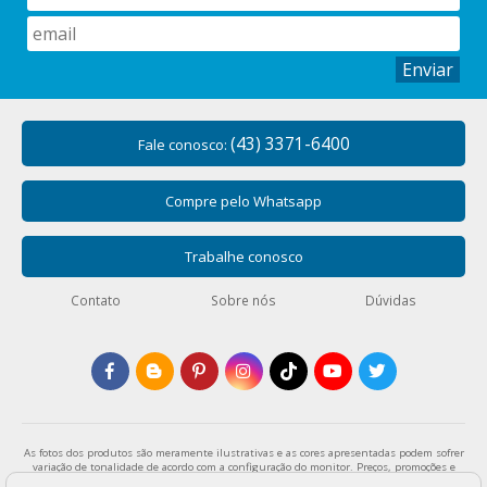
Mosquetão é um anel metálico que possui uma abertura
móvel, que se abre quando pressionado permitindo assim
ser fixado em alças de bolsas, chaveiros, calças entre outros.
Enviar
Em nosso departamento de mosquetão você encontra
diversos modelos, tamanhos e formatos. Navegue por aqui e
encontre o seu!
(43) 3371-6400
Fale conosco:
Veja outros produtos que você também pode
gostar!
Compre pelo Whatsapp
Em nossa loja você encontra uma infinidade de produtos
Trabalhe conosco
para o seu artesanato, confira:
Contato
Sobre nós
Dúvidas
Biscuit
Procurando massa para biscuit, molde de silicone,
cortadores? Achou!
Teares
Encontre uma enorme variedade de modelos de teares de
As fotos dos produtos são meramente ilustrativas e as cores apresentadas podem sofrer
variação de tonalidade de acordo com a configuração do monitor. Preços, promoções e
madeira, confira aqui!
formas de pagamento válidos exclusivamente para compras através da loja virtual e