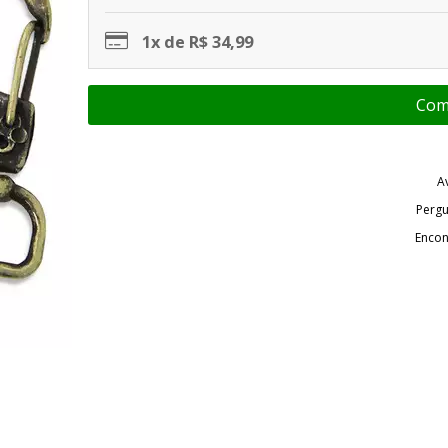
1x de R$ 34,99
A
Pergu
Encon