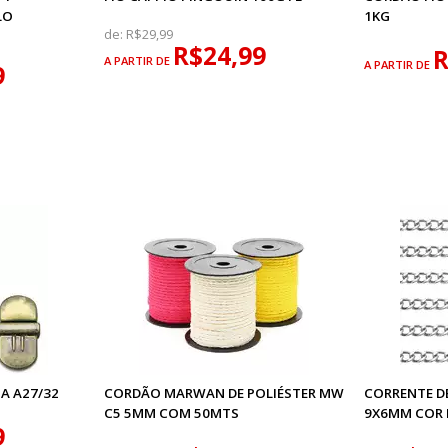
LO
1KG
de:
R$29,99
R$24,99
R
A PARTIR DE
A PARTIR DE
9
A A27/32
CORDÃO MARWAN DE POLIÉSTER MW
CORRENTE DE
C5 5MM COM 50MTS
9X6MM COR 
9