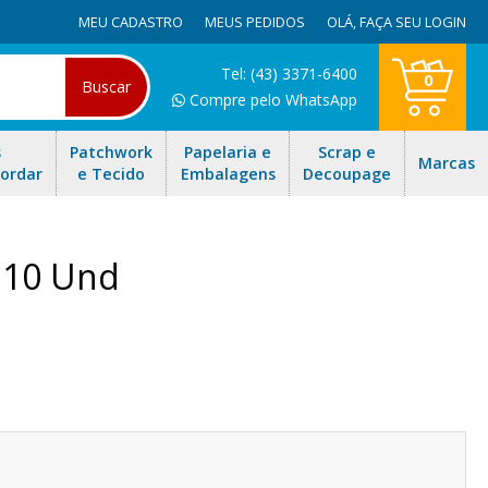
MEU CADASTRO
MEUS PEDIDOS
OLÁ,
FAÇA SEU LOGIN
Tel: (43) 3371-6400
0
Buscar
Compre pelo WhatsApp
s
Patchwork
Papelaria e
Scrap e
Marcas
Bordar
e Tecido
Embalagens
Decoupage
 10 Und