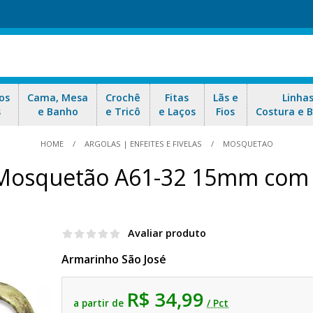
os
Cama, Mesa
Crochê
Fitas
Lãs e
Linha
s
e Banho
e Tricô
e Laços
Fios
Costura e 
HOME
ARGOLAS | ENFEITES E FIVELAS
MOSQUETAO
Mosquetão A61-32 15mm com
Avaliar produto
Armarinho São José
R$ 34,99
a partir de
/ Pct