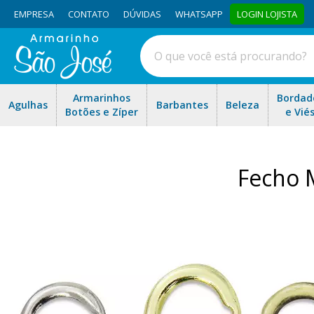
EMPRESA
CONTATO
DÚVIDAS
WHATSAPP
LOGIN LOJISTA
Armarinhos
Bordad
Agulhas
Barbantes
Beleza
Botões e Zíper
e Vié
Fecho 