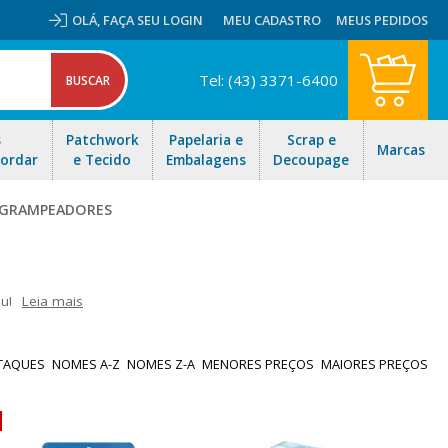
OLÁ,
FAÇA SEU LOGIN
MEU CADASTRO
MEUS PEDIDOS
Tel: (43) 3371-6400
s
Patchwork
Papelaria e
Scrap e
Marcas
Bordar
e Tecido
Embalagens
Decoupage
 GRAMPEADORES
u!
Leia mais
lhas com 75 g/m², Grampo TOT que é ideal para grampeadores de
os você encontra também os grampeadores e grampo trilho para
TAQUES
NOMES A-Z
NOMES Z-A
MENORES PREÇOS
MAIORES PREÇOS
pido para todo Brasil!