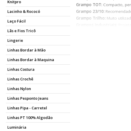
Knitpro
Grampo TOT:
Compacto, per
Grampo 23/10:
Recomendado 
Lacinho & Rococó
Grampo Trilho:
Muito utiliz
Laço Fácil
Grampos Industriais:
Projet
Lãs e Fios Tricô
Independentemente da sua n
se tornam aliados na organiz
Lingerie
Para que serve o gram
Linhas Bordar à Mão
Os grampos e grampeadores 
Linhas Bordar à Maquina
páginas de maneira mais rápi
Linhas Costura
especialmente útil em ambien
Linhas Crochê
Além disso, os grampos e gra
outros materiais, criando de
Linhas Nylon
quanto para os trabalhos ma
Linhas Pesponto Jeans
Quais são os tipos de
Linhas Pipa - Carretel
Escolher o grampeador certo
Linhas PT 100% Algodão
funcionalidades é essencial
necessidades de maneira úni
Luminária