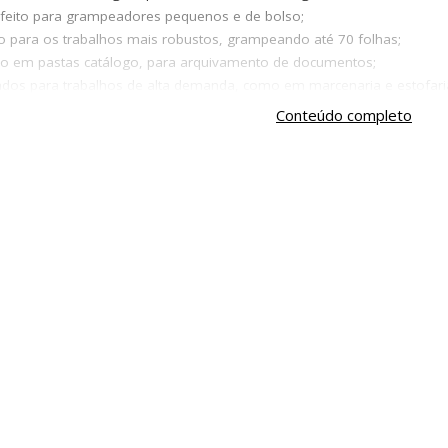
feito para grampeadores pequenos e de bolso;
para os trabalhos mais robustos, grampeando até 70 folhas;
ado em pastas catálogo, para arquivamento de documentos;
ados para trabalhos de alta demanda, como em marcenaria e estofari
ecessidade, os grampos e grampeadores são itens que vão muito alé
Conteúdo completo
ação e na praticidade do dia a dia, agregando valor ao seu resultado.
po?
desempenham uma função muito importante na organização e na manu
da e eficaz, garantindo que os relatórios, contratos ou anotações p
tes corporativos, onde a organização de papéis faz toda a diferença.
mpeadores têm aplicações criativas. Em projetos de artesanato, por 
sde álbuns personalizados até as decorações para os eventos. Assim, 
nuais.
 grampeador?
 depende muito do uso que você pretende dar para ele. Com uma ex
 para poder fazer a melhor escolha. Desde os grampeadores mais comp
ca.