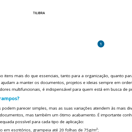
TILIBRA
1
tens mais do que essenciais, tanto para a organização, quanto para os 
e ajudam a manter os documentos, projetos e ideias sempre em ord
res multifuncionais, é indispensável para quem está em busca de prod
grampos?
podem parecer simples, mas as suas variações atendem às mais div
 documentos, mas também um ótimo acabamento. É importante conhec
equada possível para cada tipo de aplicação:
so em escritórios, grampeia até 20 folhas de 75g/m²;