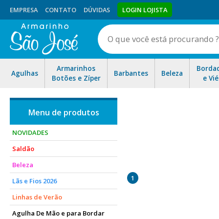
EMPRESA
CONTATO
DÚVIDAS
LOGIN LOJISTA
Armarinhos
Borda
Agulhas
Barbantes
Beleza
Botões e Zíper
e Vié
NOVIDADES
Saldão
Trabalhamos com grampos ga
Beleza
bolso e o grampo 23/10 qu
1
Lãs e Fios 2026
Linhas de Verão
Agulha De Mão e para Bordar