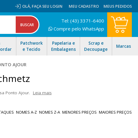
OLÁ,
FAÇA SEU LOGIN
MEU CADASTRO
MEUS PEDIDOS
Tel: (43) 3371-6400
Compre pelo WhatsApp
s
Patchwork
Papelaria e
Scrap e
Marcas
Bordar
e Tecido
Embalagens
Decoupage
ONTO AJOUR
Schmetz
a Ponto Ajour.
Leia mais
s) laterais para abrir o tecido e formar o "ponto ajour" e a outra
e em linho. Encontre a maior variedade de agullhas Schmetz aqui!
TAQUES
NOMES A-Z
NOMES Z-A
MENORES PREÇOS
MAIORES PREÇOS
a todo Brasil!