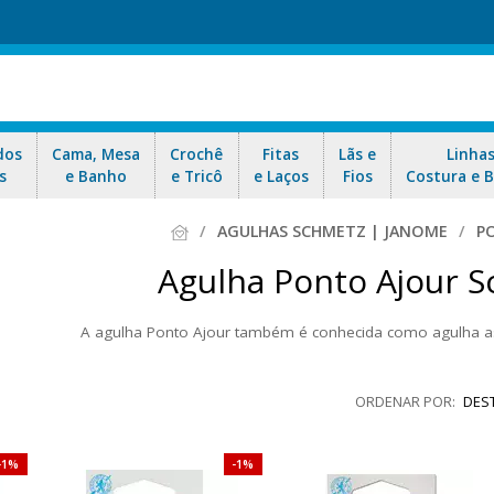
dos
Cama, Mesa
Crochê
Fitas
Lãs e
Linha
s
e Banho
e Tricô
e Laços
Fios
Costura e 
AGULHAS SCHMETZ | JANOME
P
Agulha Ponto Ajour 
A agulha Ponto Ajour também é conhecida como agulha as
 para máquina Doméstica, uma agulha possui “asinhas” (“wing”, em inglê
da para costuras decorativas, em especial em tecidos de trama aberta 
DES
Aproveite as ofertas e nosso envio rápido par
1%
1%