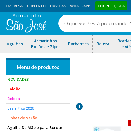
EMPRESA
CONTATO
DÚVIDAS
WHATSAPP
LOGIN LOJISTA
Armarinhos
Borda
Agulhas
Barbantes
Beleza
Botões e Zíper
e Vié
NOVIDADES
Saldão
Esta agulha Dupla é indicada
Beleza
agulha é universal. Indica
1
Lãs e Fios 2026
Linhas de Verão
Agulha De Mão e para Bordar