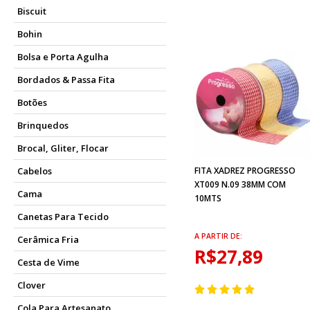
Biscuit
Bohin
Bolsa e Porta Agulha
Bordados & Passa Fita
Botões
Brinquedos
Brocal, Gliter, Flocar
FITA XADREZ PROGRESSO
Cabelos
XT009 N.09 38MM COM
Cama
10MTS
Canetas Para Tecido
A PARTIR DE:
Cerâmica Fria
R$27,89
Cesta de Vime
Clover
Cola Para Artesanato