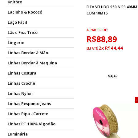
Knitpro
FITA VELUDO 950 N.09 40MM
Lacinho & Rococó
COM 10MTS
Laço Fácil
A PARTIR DE:
Lãs e Fios Tricô
R$88,89
Lingerie
2x R$44,44
Linhas Bordar à Mão
Linhas Bordar à Maquina
Linhas Costura
NAJAR
Linhas Crochê
Linhas Nylon
Linhas Pesponto Jeans
Linhas Pipa - Carretel
Linhas PT 100% Algodão
Luminária