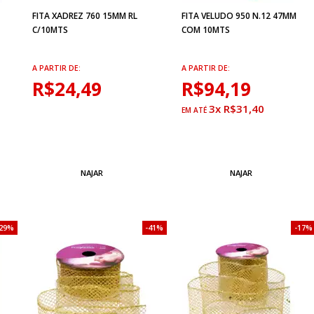
FITA XADREZ 760 15MM RL
FITA VELUDO 950 N.12 47MM
C/10MTS
COM 10MTS
A PARTIR DE:
A PARTIR DE:
R$24,49
R$94,19
3x R$31,40
NAJAR
NAJAR
29%
41%
17%