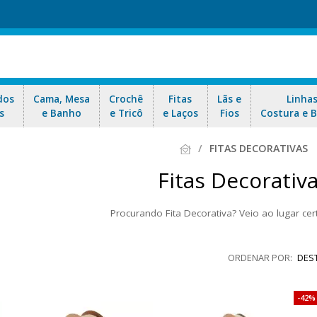
dos
Cama, Mesa
Crochê
Fitas
Lãs e
Linha
s
e Banho
e Tricô
e Laços
Fios
Costura e 
FITAS DECORATIVAS
Fitas Decorativ
Procurando Fita Decorativa? Veio ao lugar cer
 seu artesanato, fitas de veludo, fitas de TNT, fitas de Juta, fitas arama
s, lembrancinhas, embalagem, acabamento e acessórios. Aproveite nos
DES
42%