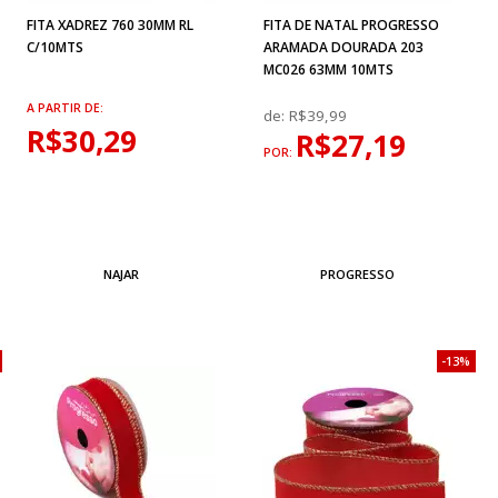
FITA XADREZ 760 30MM RL
FITA DE NATAL PROGRESSO
C/10MTS
ARAMADA DOURADA 203
MC026 63MM 10MTS
A PARTIR DE:
de:
R$39,99
R$30,29
R$27,19
POR:
NAJAR
PROGRESSO
13%