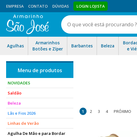
EMPRESA
CONTATO
DÚVIDAS
LOGIN LOJISTA
Armarinhos
Borda
Agulhas
Barbantes
Beleza
Botões e Zíper
e Vié
NOVIDADES
Saldão
Encontre a fita ideal para o
Beleza
arranjo
1
2
3
4
PRÓXIMO
Lãs e Fios 2026
Linhas de Verão
Agulha De Mão e para Bordar