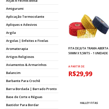
Alças e Fechos Bolsa
Amigurumi
Aplicação Termocolante
Apliques e Adesivos
Argila
Argolas | Enfeites e Fivelas
FITA DE JUTA TRAMA ABERTA
Aromaterapia
50MM X 9,5MTS - 1 UNIDADE
Artigos Religiosos
Aviamentos & Armarinhos
A PARTIR DE:
R$29,99
Balancim
Barbante Para Crochê
Barra Bordada | Barrado Pronto
Base de Corte e Réguas
HALLEY FITAS
Bastidor Para Bordar