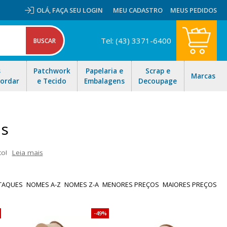
OLÁ,
FAÇA SEU LOGIN
MEU CADASTRO
MEUS PEDIDOS
Tel: (43) 3371-6400
s
Patchwork
Papelaria e
Scrap e
Marcas
Bordar
e Tecido
Embalagens
Decoupage
as
to!
Leia mais
das, fitas de gorgurão, diversas larguras e cores. Ideal para laços,
sas ofertas e envio rápido para todo Brasil!
TAQUES
NOMES A-Z
NOMES Z-A
MENORES PREÇOS
MAIORES PREÇOS
49%