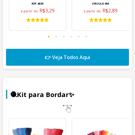
REF.4635
CIRCULO 8M
R$3,29
R$2,89
a partir de:
a partir de:
👉 Veja Todos Aqui
🧶Kit para Bordar✨