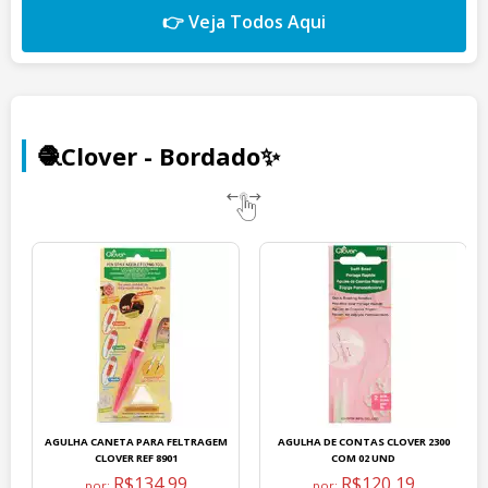
👉 Veja Todos Aqui
🧶Clover - Bordado✨
AGULHA CANETA PARA FELTRAGEM
AGULHA DE CONTAS CLOVER 2300
CLOVER REF 8901
COM 02 UND
R$134,99
R$120,19
por:
por: