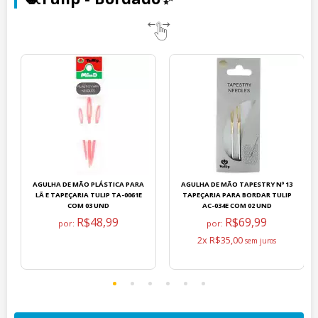
AGULHA DE MÃO PLÁSTICA PARA
AGULHA DE MÃO TAPESTRY Nº 13
LÃ E TAPEÇARIA TULIP TA-0061E
TAPEÇARIA PARA BORDAR TULIP
COM 03 UND
AC-034E COM 02 UND
R$48,99
R$69,99
por:
por:
2x R$35,00