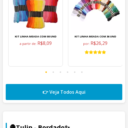
KIT LINHA MEADA COM 08 UND
KIT LINHA MEADA COM 36 UND
R$8,09
R$26,29
a partir de:
por:
👉 Veja Todos Aqui
🧶Tulip - Bordado✨