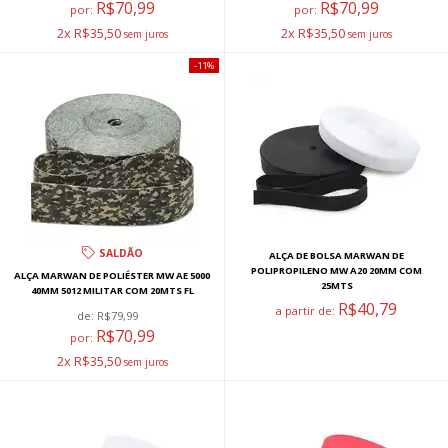
R$70,99
R$70,99
por:
por:
2x R$35,50
2x R$35,50
11%
SALDÃO
ALÇA DE BOLSA MARWAN DE
POLIPROPILENO MW A20 20MM COM
ALÇA MARWAN DE POLIÉSTER MW AE 5000
25MTS
40MM 5012 MILITAR COM 20MTS FL
R$40,79
a partir de:
de:
R$79,99
R$70,99
por:
2x R$35,50