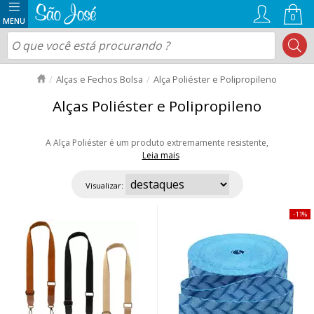
0
Alças e Fechos Bolsa
Alça Poliéster e Polipropileno
Alças Poliéster e Polipropileno
A Alça Poliéster é um produto extremamente resistente,
Leia mais
muito utilizado na confecção de mochilas, bolsas, cintos e sacolas. Você
encontra em diversas larguras e nos modelos estampados e lisos.
Visualizar:
Modelos lindos e modernos para garantir um diferencial nas suas bolsas e
acessórios. Aproveite as ofertas e nosso envio rápido para todo Brasil!
11%