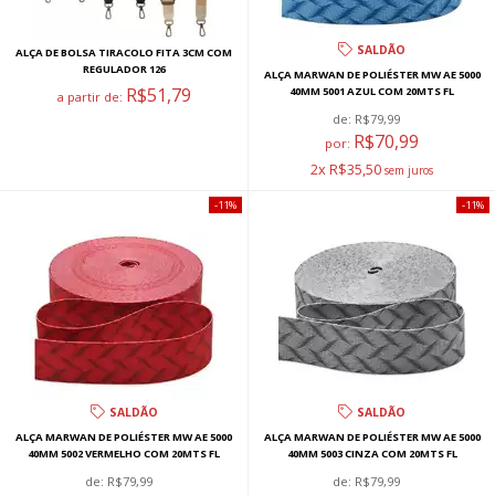
SALDÃO
ALÇA DE BOLSA TIRACOLO FITA 3CM COM
REGULADOR 126
ALÇA MARWAN DE POLIÉSTER MW AE 5000
R$51,79
40MM 5001 AZUL COM 20MTS FL
a partir de:
de:
R$79,99
R$70,99
por:
2x R$35,50
11%
11%
SALDÃO
SALDÃO
ALÇA MARWAN DE POLIÉSTER MW AE 5000
ALÇA MARWAN DE POLIÉSTER MW AE 5000
40MM 5002 VERMELHO COM 20MTS FL
40MM 5003 CINZA COM 20MTS FL
de:
R$79,99
de:
R$79,99