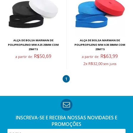
ALÇA DE BOLSA MARWAN DE
ALÇA DE BOLSA MARWAN DE
POLIPROPILENO MW A25 25MM COM
POLIPROPILENO MW A30 30MM COM
25MTS
25MTS
R$50,69
R$63,99
a partir de:
a partir de:
2x R$32,00
1
INSCREVA-SE E RECEBA NOSSAS
NOVIDADES E
PROMOÇÕES